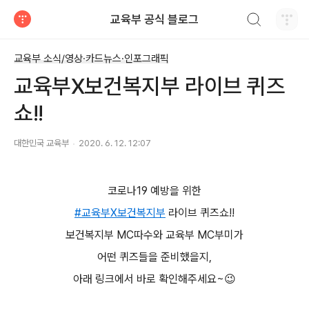
검색하기
교육부 공식 블로그
티스토리
교육부 소식/영상·카드뉴스·인포그래픽
교육부X보건복지부 라이브 퀴즈
쇼!!
대한민국 교육부
2020. 6. 12. 12:07
코로나19 예방을 위한
#교육부X보건복지부
라이브 퀴즈쇼!!
보건복지부 MC따수와 교육부 MC부미가
어떤 퀴즈들을 준비했을지,
아래 링크에서 바로 확인해주세요~😉