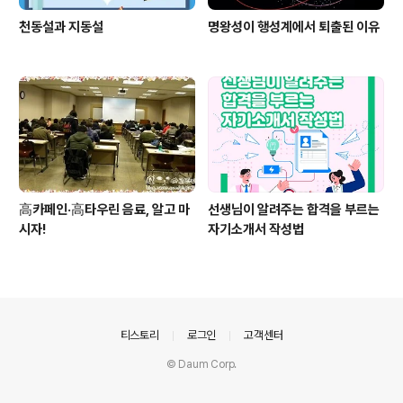
천동설과 지동설
명왕성이 행성계에서 퇴출된 이유
高카페인·高타우린 음료, 알고 마
선생님이 알려주는 합격을 부르는
시자!
자기소개서 작성법
의안내
티스토리
로그인
고객센터
© Daum Corp.