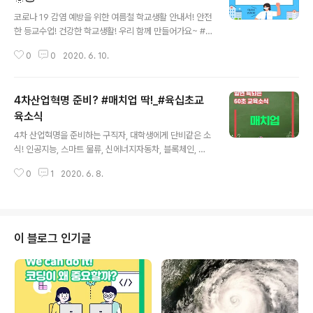
글 내용
코로나 19 감염 예방을 위한 여름철 학교생활 안내서! 안전
한 등교수업! 건강한 학교생활! 우리 함께 만들어가요~ #
선생님 #학생분들 #교육가족분들 #고생많으십니다 #더
0
0
2020. 6. 10.
노력하겠습니다 코로나19 감염 예방을 위한 여름철 학교
생활 안내서 1. 등교 전 아침에 집에서 점검해요 증상이 있
으면 등교·등원을 하지 말고 먼저 학교에 알려주세요 -주요
4차산업혁명 준비? #매치업 딱!_#육십초교
임상 증상 발열, 기침, 호흡곤란, 오한, 근육통, 두통, 인후
통, 후각, 미각소실, 또는 폐렴 등 2. 치료는 신속하게 의심
육소식
글 내용
증상이 있다면 코로나19 진단 검사 등 신속하게 조치를 받
4차 산업혁명을 준비하는 구직자, 대학생에게 단비같은 소
아야 해요 3, 학교에서 마스크 사용법 방역용 마스크가 아
식! 인공지능, 스마트 물류, 신에너지자동차, 블록체인, 빅
닌 비말차단용 마스크를 사용해도 괜찮아요 가방과 주머니
데이터 등 관련 직무능력을 쌓고 싶다면 매치업을 알아보
에 여분의 마스크를 준비해요 4. 교실에서 에어컨 사용법
0
1
2020. 6. 8.
세요. 매치업은 4차 산업혁명 분야 산업 맞춤형 단기직무
창문을 닫고 에어컨..
능력 인증과정입니다. 2020년 올해는 스마트 시티와 지능
형자동차 사업분야가 추가 되었는데요. 원격교육 확산에
발맞춰 나가는 매치업! 자세한 정보는 매치업 누리집을 찾
아보세요. ▶자세히 보기 www.matchup.kr #매치업 #
이 블로그 인기글
매치업누리집 #4차산업혁명 #스마트시티 #지능형자동차
#인공지능 #스마트물류 #신에너지자동차 #블록체인 #빅
데이터 #원격교육 바로보기 ▶ bit.ly/30eZKnE #매치업
#매치업누리집 #4차산업혁명 #스마트시티 #지능형자동
차 #인공지능 #스마트물류 #신에너..