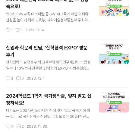
든 히어로즈’입니다. JTBC에서 방영하는 히든 히어로즈
속으로!
는 영웅들을 직접 찾아가는 신개념 지식 토크쇼인데요. 매
글 내용
주 일요일 오후 4시 40분에 방송되고 있습니다. 또한, 한
‘2023 SW교육 페스티벌’은 SW·AI교육에 대한 이해와
국형 온라인 공개강좌인 ‘K-MOOC’에서도 히든 히어로즈
관심을 높이기 위해 교육부, 과학기술정보통신부 주최와
방송을 무료로 볼 수 있습니다. K-MOOC 누리집 상단의
한국과학창의재단 주관으로 매년 열리는 행사입니다. 올해
작성시간
1
1
2023. 12. 4.
교양강좌 카테고리에서 ‘히든 히어로즈’를 시청할 수 있습
는 SW로 연결되는 우리, AI로 만나는 미래를 주제로 11월
니다. 저는 히든 히어로즈..
3일부터 4일까지 이틀간 킨덱스에서 진행되었는데요. 그
럼, 2023 대한민국 SW교육 페스티벌에 다녀온 후기 함
산업과 학문의 만남, ‘산학협력 EXPO’ 방문
께 살펴볼까요? *SW교육 : SW(Soft Ware)교육은 컴퓨
후기
터 사고력을 통해 문제를 해결하는 인재를 길러내는 교육
글 내용
이며, 소프트웨어와 접목된 미래사회에 필요한 역량, 논리
산학협력의 발전을 위해 교육부와 한국연구재단이 11월 8
적·창의적인 문제해결능력을 길러줍니다. 2023 SW교육
일부터 10일까지 진행한 ‘산학협력 EXPO’에 방문했습니
페스티벌은 연결, 기술, 학습, 성장, 놀이를 테마로 전시·체
다. 현장 속으로 함께 가볼까요? 먼저, 산학협력이란 기업
작성시간
2
0
2023. 12. 1.
험관과 행사 등 98개의 부스로 운영되었는데요. SW·AI가
과 교육 기관이 교육 및 연구 활동에서의 제휴, 협동, 원조
가져올 변화를 체험..
를 통해 기술 창출의 성과를 높이고, 산업인력을 양성하기
위한 상호 협력 활동을 말합니다. 산학협력 EXPO란? 대전
2024학년도 1학기 국가장학금, 잊지 말고 신
컨벤션센터 제2전시장에서 열린 2023 산학협력 EXPO
청하세요!
는 사전등록 이벤트, 대국민 N행시 이벤트, EXPO 버스 광
글 내용
고 인증샷 이벤트 등 다양한 사전 행사로 시작 전부터 많은
다가오는 2024년, 들어서기 전에 잊지 말고 꼭 챙겨야 하
관심을 모았는데요. 올해는 ‘지역과 함께하는 산학협력, 담
는 것! 바로 국가장학금 신청입니다. 오늘은 2024학년도
대한 혁신의 시작’을 주제로 학계와 산업계가 함께 산학협
1학기 국가장학금 신청을 함께 알아보도록 하겠습니다. 국
작성시간
9
2
2023. 11. 30.
력 성과를 전시하고, 포럼, 세미나, 취·창업 연계 프로그램
가장학금이란? 아직은 국가장학금이 낯선 신입생들이 많
등을 제공했습니다...
으실 텐데요. 국가장학금이란 대학생들의 등록금 부담을