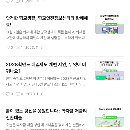
2
0
2023. 11. 15.
지난 9월부터 교원의 학..
게 유치원에 대한 정보를 검색해 신청할 수 있습니다. 또한,
추첨을 통해 선발된 결과를 조회하고 등록까지 가능해 학
부모의 불편 해소와 공정한 입학절차를 지원하는 시스템입
안전한 학교생활, 학교안전정보센터와 함께해
니다. 처음학교로에서 오늘부터 21일까지 일반모집 접수
요!
를 진행하고 있는데요. 처음학교로의 기능과 접수 방법 등
글 내용
함께 살펴볼까요? 처음학교로 주요 기능 첫 번째는 ‘유치원
11월 9일은 화재에 대한 경각심과 이해를 높이고, 화재를
찾기’입니다. 회원가입 없이도, 원하는 유치원을 검색해 위
사전에 예방하여 국민의 재산과 생명을 보호하기 위해 제
치부터 모집 요강, 유치원 정보 등을 손쉽게 확인할 수 있습
정된 ‘소방의 날’입니다. 오늘은 소방의 날을 맞아 학교 현
작성시간
0
1
2023. 11. 9.
니다. 두 번째는 ‘국민비서 챗봇 서비스’입니다. 챗봇을 이
장에서 일어날 수 있는 안전사고를 예방하고, 사고 발생 시
용해 ‘처음학교로’에 대해 평소 궁금..
대처법을 배울 수 있는 누리집 ‘학교안전정보센터’를 소개
하겠습니다. 학교안전정보센터란? 학교안전정보센터는 안
2028학년도 대입제도 개편 시안, 무엇이 바
전사고 예방과 안전교육 내실화를 위해 개발된 안전정보시
뀌나요?
스템으로 학교 현장의 다양한 안전교육 수요 충족을 위해
글 내용
양질의 안전교육 콘텐츠를 제공하고 있습니다. 또한, 학교
현재 중학교 2학년 학생부터 적용되는 2028학년도 대입
현장에서 학생의 발달단계에 맞춰 체계적인 안전교육이 가
제도 개편 시안! 지난 10월 발표되었는데요. 그럼, 대입제
능하도록 정부부처, 공공기관 및 민간기구 등에서 개발하
도 개편 시안이 어떻게 변경되는지 함께 살펴보겠습니다.
작성시간
3
0
2023. 11. 8.
고 제작한 안전교육 정보와 콘텐츠를 안전교육 7대 표준안
한국교육개발원 교육여론조사(KEDI POOL 2022)에 의
에 맞추어 제공합니다. 그럼, 안전교육 7대 ..
하면 지속적으로 강조가 필요한 고등교육정책 1순위로 ‘대
입제도 공정성 강화’가 뽑혔는데요. 이번 2028학년도 대
꿈이 있는 당신을 응원합니다 : 학자금 저금리
입제도 개편 시안도 그동안 제기된 선택과목에 대한 불공
전환대출
정 문제를 개선하면서 미래사회가 요구하는 통합적·융합적
글 내용
인재 양성에 기여하는데 방점을 두었다고 합니다. 또한, 대
오늘은 학자금 대출 상환에 어려움을 겪고 계실 분들에게