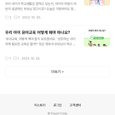
다양한 진로체험을 지원하기 위해 지역사회의 다양한 진로
우리 아이가 학교생활은 잘하고 있는지, 아이의 마음이 어
체험처와 프로그램을 관리하고 학교의 진로체험 운영을 지
떤지 궁금하신 부모님 많으시죠? 오늘은 가정에서도 정신
원하고 있습니다. 진로체험 유형 살펴보기 진로체험은 학
건강 전문의의 솔루션을 경험할 수 있는 위(Wee) 닥터 강
작성시간
2
1
2023. 10. 30.
생이 직업 현장을 방문하여 직업인과의 대화, 견학 및 체험
의를 소개하려고 합니다. ‘Wee Doctor 학부모를 위한 카
을 하는 직업체험과 진로캠프 등 학교 내외의 ..
운슬링, Season4 우리 아이 마음건강 돌보기’를 주제로
학교폭력 피해·가해 자녀 상담, 소아·청소년 자녀의 인터넷
우리 아이 유아교육 어떻게 해야 하나요?
게임 중독에 대한 이해, 대인관계에 어려움을 겪는 자녀 이
글 내용
‘유아교육, 어떻게 해야 할지 모르겠어요.’ ‘성장하는 아이
해하기 등 총 9개의 주제 강의가 있습니다. 그럼 함께 살펴
에게 필요한 교육은 뭘까?’ 많은 영유아 부모님이 하고 계
볼까요? 먼저, ‘위(Wee) 닥터’는 학생들의 심리적·정서적
신 고민일 것 같습니다. 오늘 제가 소개해드릴 필통톡 영상
문제에 대해 도움받을 수 있는 원격 화상 자문 서비스입니
보시고, 함께 이야기해볼까요? 이번 필통톡 4화는 ‘유아교
다. 자녀에게 발생할 수 있는 다양한 정신건강 문제들에 대
작성시간
1
1
2023. 10. 26.
육’을 주제로 교육부 장관님과 노규식 정신건강의학과 전
해 가정에서 만날 수 있는 정신건강 전문의 솔루션입니다.
문의, 김경란 광주여대 유아교육과 교수, 그리고 차서연 유
저는 총 9개..
치원 교사가 함께했고, 유아교육의 핵심부터 자녀 교육 정
더보기
보 등 다양한 이야기를 해주셨습니다. 유아기의 중요성 우
선 노규식 박사는 유아기의 뇌는 골격을 만드는 거푸집으
로, 골격이 갖춰지지 않으면 지붕을 올리고 방을 지어도 오
래갈 수 없고, 유아기는 뇌의 정상적인 발달을 위한 중요한
기초공사 시기라며 건축에 비유했습니다. 김경란 교수는
유아기에 대해 뇌의 정상적인 발달을..
의안내
티스토리
로그인
고객센터
© Daum Corp.