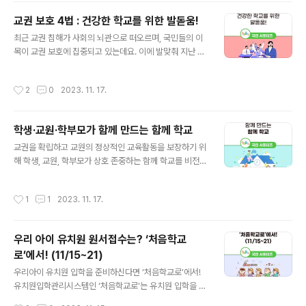
줄여주기 위해 일정 기준을 충족한 학생에게 등록금을 지
교권 보호 4법 : 건강한 학교를 위한 발돋움!
원해 주는 소득연계형 장학금입니다. 국가장학금은 국가장
글 내용
최근 교권 침해가 사회의 뇌관으로 떠오르며, 국민들의 이
학금Ⅰ유형, 국가장학금Ⅱ유형이 있고, 대한민국 국적을 소유
목이 교권 보호에 집중되고 있는데요. 이에 발맞춰 지난 9
한 국내 대학 재학생일 경우 신청 가능합니다. 국가장학금Ⅰ
월, 교권 보호 4법이 공포와 동시에 시행되었다는 사실, 알
유형 소득 및 재산과 연계해 등록금을 지원하는 유형입니
고 계셨나요? *교원지위법은 공포 후 6개월 뒤 시행 교권
다. 지원 대상은 학자금 지원 8구간 이하에 해당하는 학생
작성시간
2
0
2023. 11. 17.
보호 4법은 교원지위법, 초·중등교육법, 유아교육법, 교육
입니다. 또한 직전 학기에 12학점 이상 이수하고 성적은 기
기본법이 해당하는데요. 오늘은 이 교권 보호 4법이 교권
초･차상위 C학점, 1～8구간 B학점 이상..
을 어떻게 보호하고, 회복할지 개정 및 제정 내용을 함께 살
학생·교원·학부모가 함께 만드는 함께 학교
펴보겠습니다. 교육기본법 교육기본법은 제12조 제3항이
글 내용
개정되었는데요. 제3항의 ‘학생은 학습자로서의 윤리의식
교권을 확립하고 교원의 정상적인 교육활동을 보장하기 위
을 확립하고, 학교의 규칙을 준수하여야 하며’를 “학생은
해 학생, 교원, 학부모가 상호 존중하는 함께 학교를 비전으
학습자로서의 윤리의식을 확립하고, 학교의 규칙을 지켜야
로 지난 8월에 ‘교권 회복 및 보호 강화 종합방안’이 발표되
하며”로 개정했습니다. 또한, 제13조 제3항을 신설해 보호
었는데요. 어떤 내용이 있는지 함께 살펴볼까요? 교권-학
작성시간
1
1
2023. 11. 17.
자에게 교원과 학교가 전문적인..
생 인권의 균형 첫 번째로 교권, 학생 인권의 균형을 위해
변경된 내용을 확인해볼까요? 먼저, 수업 중 휴대전화 사용
등으로 수업을 방해한다면 2회 이상 주의 후 물품(휴대전
우리 아이 유치원 원서접수는? ‘처음학교
화)을 분리 보관 합니다. 또한, 지금까지는 칭찬도 차별로
로’에서! (11/15~21)
인식하여 효과적 수업이 불가했는데 앞으로는 칭찬, 상 등
글 내용
을 통해 학생에게 동기 부여합니다. 마지막으로 수업 중 잠
우리아이 유치원 입학을 준비하신다면 ‘처음학교로’에서!
자는 학생에 대한 지도가 곤란했던 지금과 달리 앞으로는
유치원입학관리시스템인 ‘처음학교로’는 유치원 입학을 원
주의, 지시를 통한 적극적 수업 참여를 독려합니다. 또한,
하는 보호자가 시간과 장소의 제한없이 온라인으로 편리하
작성시간