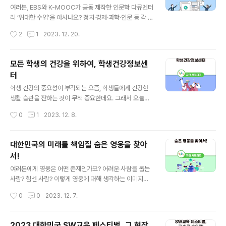
를 소개하겠습니다. 그럼, 함께 살펴볼까요? 청소년의 시야
여러분, EBS와 K-MOOC가 공동 제작한 인문학 다큐멘터
에서 본 환경을 담다! : 서울외국어고등학교_제1회 초안산
리 ‘위대한 수업’을 아시나요? 정치·경제·과학·인문 등 각 분
생태환경 사진전 지난 7월, 서울외국어고등학교에서는 무
야를 총망라한 글로벌 석학들의 강연을 들을 수 있는 위대
작성시간
2
1
2023. 12. 20.
해한 하루를 시작하는 에코 살림교육을 주제로 제1회 초안
한 수업은 2021년 8월을 시작으로 현재 시즌3까지 방영
산 생태환경 사진전을 진행했습니다. 학교..
되고 있습니다. 저는 예술 분야 전문가의 이야기가 궁금해
세계적인 종이 건축가 ‘반 시게루’ 강연을 시청해 보았습니
모든 학생의 건강을 위하여, 학생건강정보센
다. 그럼, ‘위대한 수업’ 들으러 저와 함께 가볼까요? 반 시
터
게루 편은 총 6개의 강연으로 15분 내외로 구성되어 있고,
글 내용
1강에는 반 시게루가 종이 건축가가 된 흥미로운 스토리가
학생 건강의 중요성이 부각되는 요즘, 학생들에게 건강한
담겨 있었습니다. 일본의 건축가인 그는 인류와 건축에 중
생활 습관을 전하는 것이 무척 중요한데요. 그래서 오늘은
대한 공헌을 인정받아 2014년에 프리츠커 상(건축계의 노
학생 건강자료를 제공하고 건강증진을 위한 정보를 찾고,
작성시간
0
1
2023. 12. 8.
벨상)을 수상했는데요. 그리기와 만들기를 좋아하던 중학
공유할 수 있는 공간인 학생건강정보센터를 소개하겠습니
생 시절, 여름방..
다. 학생건강정보센터란 무엇일까요? 학생건강정보센터는
국가기관·교육청·유관기관 등에서 개발·보급되고 있는 학
대한민국의 미래를 책임질 숨은 영웅을 찾아
생건강자료를 종합적으로 제공하고 있습니다. 또한, 학생
서!
건강증진을 위한 폭넓은 정보를 교류하고 공유하는 공간을
글 내용
만들어 주기 위하여 교육부와 17개 시도교육청의 지원으
여러분에게 영웅은 어떤 존재인가요? 어려운 사람을 돕는
로 한국교육환경보호원에서 위탁운영하고 있습니다. 그럼,
사람? 힘센 사람? 이렇게 영웅에 대해 생각하는 이미지는
학생건강정보센터에서 어떤 정보를 확인할 수 있을까요?
다양한데요. 오늘 제가 소개해 드릴 영웅은 아주 색다릅니
작성시간
0
0
2023. 12. 7.
학생건강정보센터는 학생들이 신체적·정신적·사회적으로
다. 대한민국의 미래를 책임질 숨은 영웅들인데요. 인공지
건강하고 성숙하게 자라날 수 있도록 학생건강과 관련된
능, 우주 탐사, 자율주행 등 다양한 분야에서 활약하는 영웅
자료를 ..
들 함께 확인해볼까요? 영웅들을 만날 수 있는 곳, 바로 ‘히
2023 대한민국 SW교육 페스티벌, 그 현장