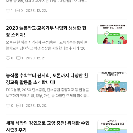
소통 플랫폼, 함께학교가 지난 11월 20일(월) 1차 개통되
로 심폐 능력 향상과, 뼈 건강, 근육 발달 등을 우선 언급했
었습니다. 함께학교는 무엇인가요? 함께학교를 처음 들어
작성시간
1
0
2023. 12. 22.
습니다. 또한 비만, 대사 증후군 등도 예방..
보신 분들이 많을텐데요, ‘함께학교’란 교육 주체인 학생·교
원·학부모가 서로를 신뢰하고 존중하며 권한과 책임을 존
중하고, 공교육에 대한 신뢰 회복과 정상화를 위해 함께 추
2023 늘봄학교·교육기부 박람회 생생한 현
진하는 범국민 인식 개선 캠페인입니다. 그럼, 함께학교 디
장 스케치!
지털 플랫폼은 무엇이고 어떻게 잘 활용할 수 있는지 함께
글 내용
알아볼까요? 함께학교 디지털 플랫폼은 교육의 본질인 수
오늘은 한 해를 지역사회 구성원들이 교육기부를 통해 늘
업을 되살려 교육 대전환을 이루기 위해 서로 생각과 정보
봄학교에 참여하고 학생 성장을 지원한다는 취지의 ‘2023
를 나누고 자유롭게 정책을 발전시키며 소통하는 온라인
늘봄학교·교육기부 박람회’를 소개하겠습니다. 박람회 현
작성시간
0
1
2023. 12. 21.
공간입니다. 2024년 초까지 순차적으로 개통되는데요. 1
장에 다녀온 후기 함께 살펴볼까요? 11월 30일부터 12월
차 개통 때는 교육부에서 제공하는 정책..
3일까지 진행된 2023 늘봄학교·교육기부 박람회는 ‘교육
기부로 따뜻한 늘봄학교, 마을과 함께 자라는 우리 아이’라
농작물 수확부터 전시회, 토론까지 다양한 환
는 슬로건으로 100여 곳의 기관·학교·기업의 프로그램 부
경교육 활동을 소개합니다!
스가 참여했습니다. 체험 부스뿐만 아니라 진로 및 전공상
글 내용
담 등 다양한 카테고리의 교육기부 문화를 직접 만날 수 있
ESG경영, 2050 탄소중립, 탄소중립 중점학교 등 환경을
었는데요. 모든 부스를 참가비 없이 경험할 수 있다는 점이
보호하기 위해 기업, 정부, 개인 등 다양한 주체의 참여를
정말 놀라웠습니다. 2023 늘봄학교·교육기부 박람회는
유도하며 다방면으로 노력하고 있습니다. 저는 이러한 노
작성시간
0
1
2023. 12. 20.
‘따뜻한 늘봄터, 미래로 배움터, 다함께 자람터’ 3개의 프로
력의 연장선 중 하나가 교내·외 진행되는 환경교육이라고
그램으로 진행되었는데요. ..
생각합니다. 미래세대인 청소년들이 환경의 중요성과 환경
보호에 대해 생각해보고 실천 방법을 체감한다면, 성인이
세계 석학의 강연으로 교양 충전! 위대한 수업
되어 환경보호를 이어갈 것이기 때문입니다. 오늘은 농작
시즌3 후기
물 수확부터 전시회, 토론까지 다양한 환경교육 활동 사례
글 내용