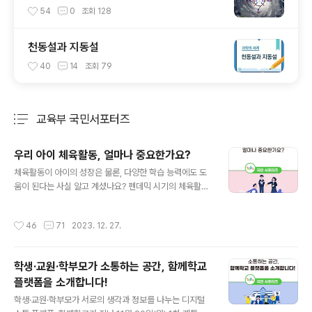
54
0
조회
128
천동설과 지동설
40
14
조회
79
교육부 국민서포터즈
분류 전체보기
주요 글 목록
우리 아이 체육활동, 얼마나 중요한가요?
글 내용
체육활동이 아이의 성장은 물론, 다양한 학습 능력에도 도
움이 된다는 사실 알고 계셨나요? 펜데믹 시기의 체육활동
은 그야말로 침체기였는데요. 엔데믹 이후 다양해진 체육
활동이 아이들에게 어떤 영향을 주는지 필통톡 6화를 본
작성시간
46
71
2023. 12. 27.
후기와 함께 소개해 드리겠습니다. 필통톡 6화는 아동·청
소년기의 체육활동에 대한 이야기를 나누기 위해 교육부
이주호 장관과 문화체육관광부 장미란 제2차관, 서울대 체
학생·교원·학부모가 소통하는 공간, 함께학교
육교육학과 송욱 교수, 마지막으로 박재민 배우 겸 스포츠
플랫폼을 소개합니다!
해설위원이 패널로 출연했습니다. 학령기 아동의 체육활동
글 내용
중요성 제일 먼저 이야기를 나눈 주제는 ‘체육활동의 중요
학생·교원·학부모가 서로의 생각과 정보를 나누는 디지털
성과 효과’에 대한 것이었는데요, 학령기 체육활동의 효과