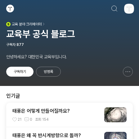
검색하기
티스토리
교육
분야 크리에이터
(새창열림)
교육부 공식 블로그
구독자
877
안녕하세요? 대한민국 교육부입니다.
구독하기
방명록
신고하기 레이어
열기
인기글
태풍은 어떻게 만들어질까요?
21
0
조회
154
태풍은 왜 꼭 반시계방향으로 돌까?