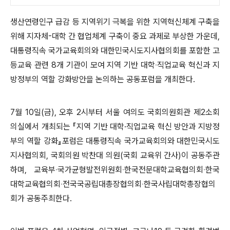
생산연령인구 급감 등 지역위기 극복을 위한 지역혁신체계 구축을
위해 지자체
-
대학 간 협업체계 구축이 중요 과제로 부상한 가운데
,
대통령직속 국가교육회의와 대한민국시도지사협의회를 포함한 고
등교육 관련
8
개 기관이 모여 지역 기반 대학
‧
직업교육 혁신과 지
방정부의
역할 강화방안을 논의하는 공동포럼을 개최한다
.
7
월
10
일
(
금
),
오후
2
시부터 서울 여의도 국회의원회관 제
2
소회
의실
에서 개최되는
『
지역 기반 대학
·
직업교육 혁신 방안과 지방정
부의
역할 강화
』
포럼은 대통령직속 국가교육회의와 대한민국시도
지사협의회
,
국회의원 박찬대 의원
(
국회 교육위 간사
)
이 공동주관
하며
,
교육부
‧
국가균형발전위원회
‧
한국전문대학교육협의회
‧
한국
대학교육협의회
‧
전국국공립대총장협의회
‧
한국사립대학총장협의
회가 공동주최한다
.