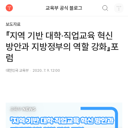
검색하기
교육부 공식 블로그
티스토리
보도자료
『지역 기반 대학·직업교육 혁신
방안과 지방정부의 역할 강화』포
럼
대한민국 교육부
2020. 7. 9. 12:00