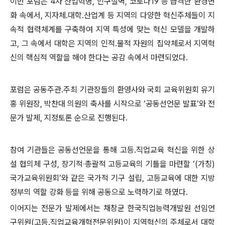
이번 포럼은
4
차 산업혁명
,
인구절벽
,
코로나
19
등 급격한 환경변
화 속에서
,
지자체
․
대학
․
산업계 등 지역의 다양한 혁신주체들이 지
속적
협력체계를 구축하여 지역 특성에 맞는 혁신 모델을 개발하
고
,
그 속에서 대학은 지역의 인적
․
물적 자원의 집약체로서 지역혁
신의
핵심적 역할을 해야 한다는 공감 속에서 마련되었다
.
포럼은 공동주관
․
주최 기관장들의 환영사와 국회 교육위원회 유기
홍 위원장
,
박찬대 의원의 축사를 시작으로
‘
공동
선언문 발표
’
와 전
문가 발제
,
지정토론 순으로 진행된다
.
참여 기관들은 공동선언문을
통해 고등
․
직업교육 혁신을 위한
상
설 협의체 구성
,
장기적
‧
총괄적 고등교육의 기틀을 마련할
‘
(
가칭
)
국가교육위원회
’
와 같은 국가적 기구 설립
,
고등교육에 대한 지방
정부의 역할 강화 등을 위해 공동으로 노력하기로 하였다
.
이어지는 전문가 발제에서는 채창균 한국직업능력개발원 선임연
구위원
(
고등
․
직업교육개혁전문위원
)
이 지역혁신의 주체로서 대학