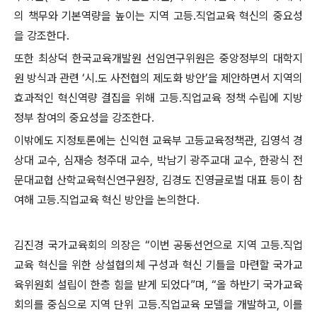
의 책무
와 기본역량을 높이는 지역 고등
․
직업교육 혁신의 중요성
을 강조한다
.
또한 최상덕 한국교육개발원 선임연구위원은 중앙정부의 대학지
원
방식과 관련
‘
시
․
도 사전협의 제도화 방안
’
을 제안하면서 지역의
효과적인 혁신역량 결집을 위해 고등
․
직업교육 정책 수립에 지방
정부 참여의 중요성을 강조한다
.
이밖에도
지정토론에는 신익현 교육부 고등교육정책관
,
김영석 경
상대 교수
,
심재승 청주대 교수
,
박남기 광주교대 교수
,
한광식 전
문대교협
산학교육혁신연구원장
,
김경도 진영글로벌 대표 등이 참
여해 고등
․
직업교육 혁신 방안을 논의한다
.
김진경 국가교육회의 의장은
“
이번 공동선언으로 지역 고등
․
직업
교육 혁신을 위한 상설협의체 구성과 혁신 기틀을 마련할 국가교
육위원회 설립이 한층 힘을 받게 되었다
”
며
,
“
올 하반기 국가교육
회의를 중심으로 지역 단위 고등
․
직업교육 모델을 개발하고
,
이를