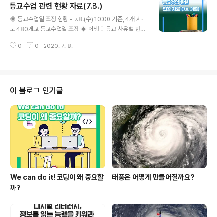
등교수업 관련 현황 자료(7.8.)
는데 중요한 역할을 해 왔다. 최근 과학의 발전 속도가 빨라
글 내용
지고 다양한 분야로 확장됨에 따라, 교육부는 학생들이 첨
◈ 등교수업일 조정 현황 - 7.8.(수) 10:00 기준, 4개 시·
단기술을 체험할 수 있도록 ‘지능형 과학실*’을 2024년까
도 480개교 등교수업일 조정 ◈ 학생 미등교 사유별 현황
지 모든 학교에 구축할 계획이라고 밝힌 바 있다. * 인공지
및 진단검사 현황 - 7.8.(수) 00:00 기준, 등교 이후 확진
능, 가상･증강현실 등 첨단 과학기술을 기반으로 과학탐
0
0
2020. 7. 8.
자 전일 대비 학생 2명 증가 【누적 58명(학생 48명, 교직
구･실험활동 및 융합적 교육 활동이 가능한 온･오프라인
원 10명)】 1. 등교수업일 조정 현황 등교수업 조정 현황 (단
의 과학실(과학교육 종합계획,..
위: 교, ’20.7.8. 10:00 기준) 등교수업 조정 사유 7.8.(10
시 기준), 4개 시·도 480개 학교가 등교 수업일 조정 중 7.
7.(10시 기준) 474교에서 6교 증가 ※ 등교수업일 조정학
이 블로그 인기글
교 총 6개교 : 서울 2개교, 광주 1개교, 경기 2개교, 충남 1
개교 특이사항 경기 00초 학생 2명 확진 관련, 학생(123
명)·교직원(58명) 총 181명 전원 음성 2. 학생..
We can do it! 코딩이 왜 중요할
태풍은 어떻게 만들어질까요?
까?