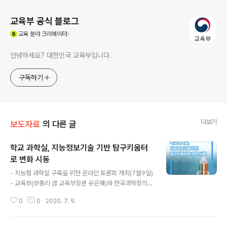
교육부 공식 블로그
(새창열림)
교육
분야 크리에이터
안녕하세요? 대한민국 교육부입니다.
구독하기
더보기
보도자료
의 다른 글
학교 과학실, 지능정보기술 기반 탐구키움터
로 변화 시동
글 내용
- 지능형 과학실 구축을 위한 온라인 토론회 개최(7월9일)
- 교육부(부총리 겸 교육부장관 유은혜)와 한국과학창의재
단(이사장 안성진)은 7월 9일(목)에 학교 과학실을 지능형
0
0
2020. 7. 9.
과학실로 발전시키기 위한 방안을 모색하는 온라인 토론회
를 개최한다. 학교 과학실은 학생들의 실험과 토론 등 과학
활동의 터전으로서 학생들이 과학을 직접 체험하며 탐구하