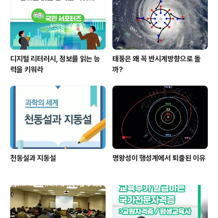
디지털 리터러시, 정보를 읽는 능
태풍은 왜 꼭 반시계방향으로 돌
력을 키워라
까?
천동설과 지동설
명왕성이 행성계에서 퇴출된 이유