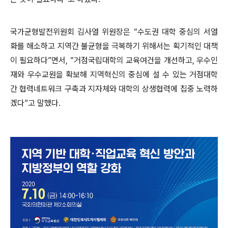
국가균형발전위원회 김사열 위원장은
“
수도권 대학 중심의 서열
화를
해소하고 지역간 불균형을 극복하기 위해서는 획기적인 대책
이 필요
하다
”
면서
,
“
거점국립대학의 교육여건을 개선하고
,
우수인
재와 우수교원을 확보해 지역혁신의 중심에 설 수 있는 거점대학
간 협력네트워크 구축과 지자체와 대학의 상생협력에 집중 노력하
겠다
”
고 말했다
.