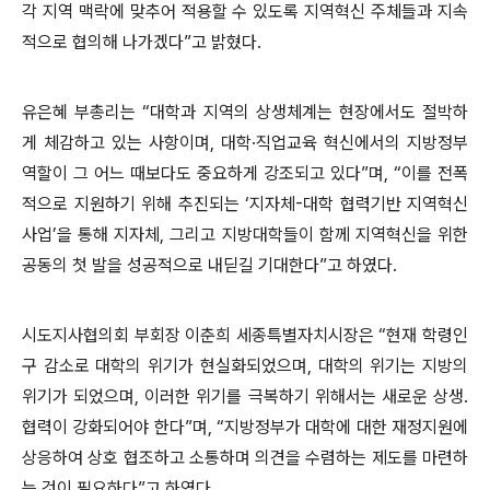
각 지역 맥락에 맞추어 적용할 수 있도록 지역혁신 주체들과 지속
적으로 협의해 나가겠다
”
고 밝혔다
.
유은혜 부총리는
“
대학과 지역의 상생체계는 현장에서도 절박하
게
체감하고 있는 사항이며
,
대학
·
직업교육 혁신에서의 지방정부
역할이
그 어느 때보다도 중요하게 강조되고 있다
”
며
,
“
이를 전폭
적으로 지원하기 위해 추진되는
‘
지자체
-
대학 협력기반 지역혁신
사업
’
을 통해 지자체
,
그리고 지방대학들이 함께 지역혁신을 위한
공동의 첫 발을 성공적으로 내딛길 기대한다
”
고 하였다
.
시도지사협의회 부회장 이춘희 세종특별자치시장은
“
현재 학령인
구
감소로 대학의 위기가
현실화되었으며
,
대학의 위기는 지방의
위기가
되었으며
,
이러한 위기를 극복하기 위해서는 새로운 상생
․
협력이 강화되어야 한다
”
며
,
“
지방정부가 대학에 대한 재정지원에
상응하여 상호 협조하고 소통하며 의견을 수렴하는 제도를 마련하
는 것이 필요하다
”
고 하였다
.