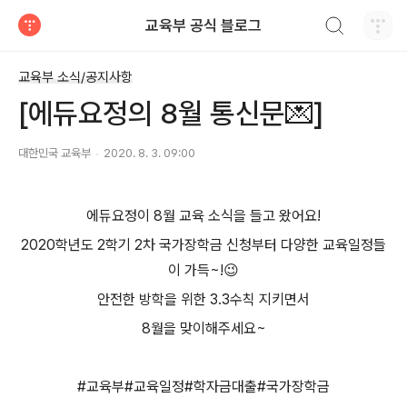
검색하기
교육부 공식 블로그
티스토리
교육부 소식/공지사항
[에듀요정의 8월 통신문💌]
대한민국 교육부
2020. 8. 3. 09:00
에듀요정이 8월 교육 소식을 들고 왔어요!
2020학년도 2학기 2차 국가장학금 신청부터 다양한 교육일정들
이 가득~!
😉
안전한 방학을 위한 3.3수칙 지키면서
8월을 맞이해주세요~
#
교육부
#
교육일정
#
학자금대출
#
국가장학금