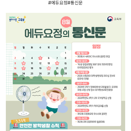
#
에듀요정
#
통신문