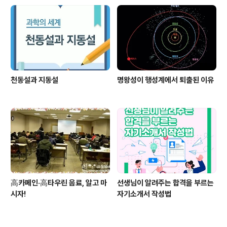
천동설과 지동설
명왕성이 행성계에서 퇴출된 이유
高카페인·高타우린 음료, 알고 마
선생님이 알려주는 합격을 부르는
시자!
자기소개서 작성법