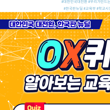
#
대한민국대전환
#
우리가만드
#
한국판뉴딜
#
교육부
#
학교시