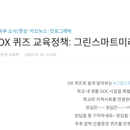
육부 소식/영상·카드뉴스·인포그래픽
[OX 퀴즈 교육정책: 그린스마트미
한민국 교육부
2020. 8. 19. 12:00
OX 퀴즈로 쉽게 알아보는
#
그린스
학교 내 생활 SOC 시설을 
학교와 지역사회를 연결한
정답은~~~ 정답은~~~~!!!
정답을 잘 기억하세요~ 정답을
추후 깜짝 선물증정 퀴즈를 진