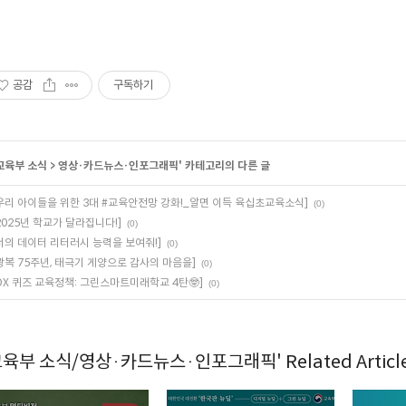
공감
구독하기
교육부 소식
>
영상·카드뉴스·인포그래픽
' 카테고리의 다른 글
우리 아이들을 위한 3대 #교육안전망 강화!_알면 이득 육십초교육소식]
(0)
2025년 학교가 달라집니다!]
(0)
너의 데이터 리터러시 능력을 보여줘!]
(0)
광복 75주년, 태극기 게양으로 감사의 마음을]
(0)
OX 퀴즈 교육정책: 그린스마트미래학교 4탄🤓]
(0)
교육부 소식/영상·카드뉴스·인포그래픽' Related Articl