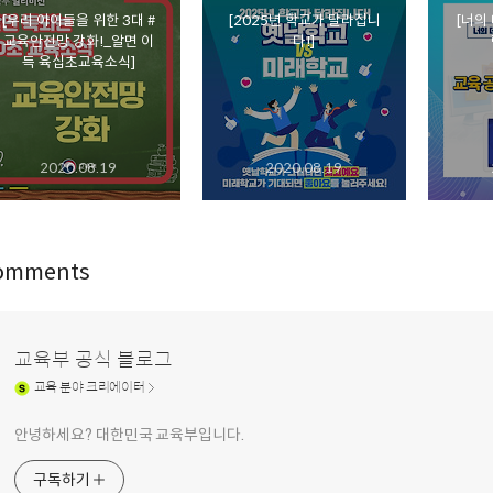
[우리 아이들을 위한 3대 #
[2025년 학교가 달라집니
[너의
교육안전망 강화!_알면 이
다!]
득 육십초교육소식]
2020.08.19
2020.08.19
omments
교육부 공식 블로그
교육
분야 크리에이터
안녕하세요? 대한민국 교육부입니다.
구독하기