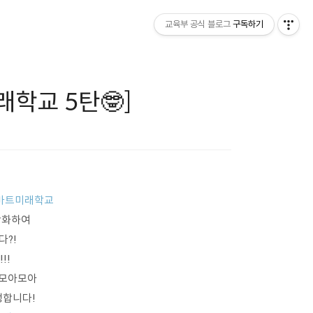
교육부 공식 블로그
구독하기
래학교 5탄🤓]
마트미래학교
복합화하여
다?!
!!
 모아모아
행합니다!