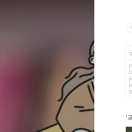
'
[
[
[
[
[
'