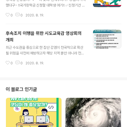
했다구~ ‼️국가장학금 신청할 대학생 여기‼️ ✅신청기간 2
020년 8월 20일 목요일 9시 ~ 9월 15일 화요일 18시 ✅
0
0
2020. 8. 19.
서류제출 및 가구원동의 2020년 8월 20일 목요일 9시 ~
9월 21일 월요일 18시 ✅신청대상 신입생, 편입생, 복학
생, 재입학생 및 1차신청 놓친 재학생 ✅신청방법 한국장학
후속조치 이행을 위한 시도교육감 영상회의
재단 홈페이지 및 모바일 앱에서 신청 놓치지 말고 기간 내
신청하세요! 🔹한국장학재단 바로가기 : https://www.ko
개최
글 내용
saf.go.kr/ 🔸더 자세한 내용보기 : https://bit.ly/3178L
최근 수도권을 중심으로 한 집단 감염이 전국적으로 확산
28 #2학기국가장학금 #국장 #국가장학금 #2학기국장
될 위험을 사전에 예방하고자 해당 지역 뿐만 아니라 전국
#국장신청 #국가장학금신청 #교육부 #한국장학재단
모든 시도에서 감염병 확산 방지를 위한 학교내 밀집도 유
0
0
2020. 8. 19.
지 등 후속조치에 총력을 기울이기 위해 마련되었습니다.
자세히보기 :https://blog.naver.com/moeblog/222
064619668
이 블로그 인기글