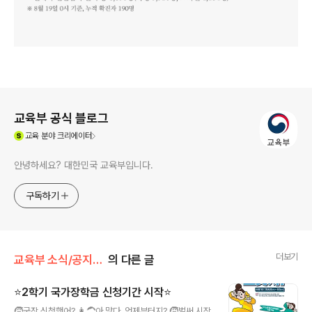
로그 정보
교육부 공식 블로그
(새창열림)
교육
분야 크리에이터
안녕하세요? 대한민국 교육부입니다.
구독하기
더보기
교육부 소식/공지사항
의 다른 글
⭐️2학기 국가장학금 신청기간 시작⭐️
글 내용
🧒국장 신청했어? 👩🦱아 맞다. 언제부터지? 🧒벌써 시작