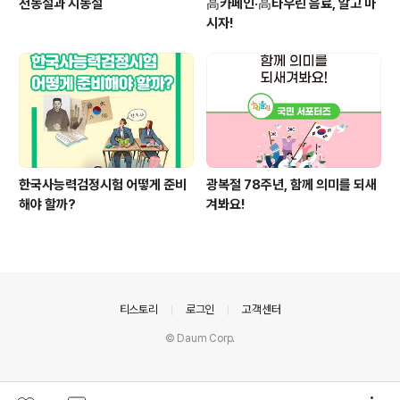
천동설과 지동설
高카페인·高타우린 음료, 알고 마
시자!
한국사능력검정시험 어떻게 준비
광복절 78주년, 함께 의미를 되새
해야 할까?
겨봐요!
의안내
티스토리
로그인
고객센터
© Daum Corp.