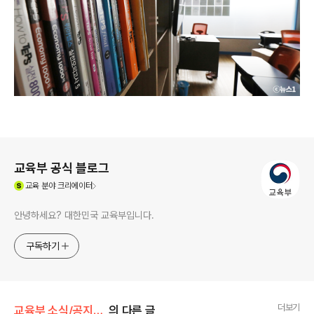
로그 정보
교육부 공식 블로그
(새창열림)
교육
분야 크리에이터
안녕하세요? 대한민국 교육부입니다.
구독하기
더보기
교육부 소식/공지사항
의 다른 글