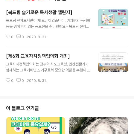
[북드림 슬기로운 독서생활 챌린지]
글 내용
북드림 전자도서관이 재 오픈하였습니다! 여러분의 독서활
동을 위해 재미있는 공모전을 준비했어요~ 북드림 전자도
서관에서 책을 읽고 9월 18일 (금)까지 자유롭게 영상으로
0
0
2020. 8. 31.
표현해 주세요! 북드림 바로가기 : https://url.kr/fQSPM
b 참여하기 바로가기 : https://url.kr/InEoml #북드림 #
독서생활 #독서활동 #공모전 #전자도서관
[제6회 교육자치정책협의회 개최]
글 내용
교육자치정책협의회는 정부와 시도교육청, 민간전문가가
함께하는 교육거버넌스 기구로서 중요한 역할을 수행해 왔
습니다. 코로나 19 펜데믹으로 교육 분야 또한 자치와 분권
0
0
2020. 8. 31.
에 기반한 교육체제의 대전환을 위한 비상한 노력이 필요
한 때로 학교민주주의 실현을 위한 과감한 제도 정비와 신
뢰 기반의 교육적 관계와 문화를 만들어 가겠습니다. 자세
히보기 : bit.ly/2DdIINv 대표사진 삭제 사진 설명을 입력
하세요.
이 블로그 인기글