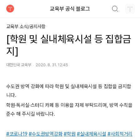
검색하기
교육부 공식 블로그
티스토리
교육부 소식/공지사항
[학원 및 실내체육시설 등 집합금
지]
대한민국 교육부
2020. 8. 31. 12:45
수도권 방역 강화에 따라 학원 및 실내체육시설 등 집합을 금지합
니다.
학원·독서실·스터디 카페 등 이용을 자제 부탁드리며, 방역 수칙을
준수 해 주시길 바랍니다.
#코로나19
#수도권방역강화
#학원
#실내체육시설
#사회적거리