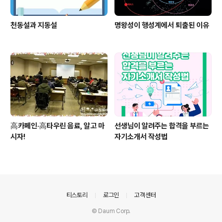
천동설과 지동설
명왕성이 행성계에서 퇴출된 이유
高카페인·高타우린 음료, 알고 마
선생님이 알려주는 합격을 부르는
시자!
자기소개서 작성법
의안내
티스토리
로그인
고객센터
© Daum Corp.