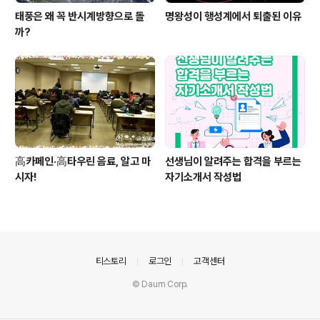
태풍은 왜 꼭 반시계방향으로 돌
명왕성이 행성계에서 퇴출된 이유
까?
高카페인·高타우린 음료, 알고 마
선생님이 알려주는 합격을 부르는
시자!
자기소개서 작성법
의안내
티스토리
로그인
고객센터
© Daum Corp.