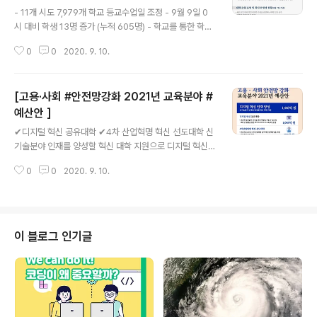
글 내용
- 11개 시도 7,979개 학교 등교수업일 조정 - 9월 9일 0
시 대비 학생 13명 증가 (누적 605명) - 학교를 통한 학생·
학부모 대상 2학기 국가 인플루엔자 예방접종 안내 예정 -
0
0
2020. 9. 10.
8월 31일 대비 전면 비대면 수업 운영 대학 52교 증가 (사
회적 거리두기 등 사유) - 9월 1일부터 8일까지 확진자 총
학생 44명, 교직원 7명 ​ ▶ 자세히보기 : https://bit.ly/2
[고용·사회 #안전망강화 2021년 교육분야 #
GFMqkk ​ #등교수업 #안전등교 #교육부
예산안 ]
글 내용
✔디지털 혁신 공유대학 ✔4차 산업혁명 혁신 선도대학 신
기술분야 인재를 양성할 혁신 대학 지원으로 디지털 혁신
인재를 양성하겠습니다. 대한민국 대전환 #한국판뉴딜 #
0
0
2020. 9. 10.
안전망강화 #디지털혁신인재
이 블로그 인기글