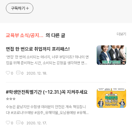
구독하기
더보기
교육부 소식/공지사항
의 다른 글
면접 한 번으로 취업까지 프리패스!
글 내용
‘면접’ 한 번에 소비되는 에너지, 너무 부담이죠? 하나의 면
접을 위해 준비하는 시간, 소비되는 감정을 생각하면 면접
을 피하고 싶은 분이 참 많을 것 같습니다. 하지만 피할 수
0
0
2020. 12. 18.
없는 면접, 짧고 굵게 한 번으로 대입과 취업을 해결해보시
는 건 어떠세요? ‘조기취업형 계약학과’를 통해 단 한 번의
면접으로 대입과 취업을 프리패스 해보세요! ‘조기취업형
#학생안전특별기간 (~12.31.)꼭 지켜주세요
계약학과’는 교육부가 육성사업으로 지원하는 학과로 첨단
의료기기학과, 기계IT융합공학과, ICT융합공학과 등 4차
⭐️⭐️⭐️
글 내용
산업에 대비할 수 있는 학과입니다. 입학과 동시에 취업이
수능은 끝났지만 수험생 여러분의 안전은 계속 책임집니
확정되어 대학과 기업이 협력하여 교육하고 실무에 투입되
다! #코로나19예방 #음주_유해약물_오남용예방 #유해환
어 실무형 맞춤 인재가 될 수 있습니다! ‘조기취업형 계약학
경점검 #숙박업소_안전관리 #무면허단속 위의 5가지 사
과’는 면접 한 번으로 대입과 취업이 가능하다? -‘조기취업
0
0
2020. 12. 17.
항을 철저하게 점검하고 있으니 학생 여러분도 꼭 지켜주
형 계약학과’의 입학..
세요~ #학생안전 #안전제일 #지켜주세요 #교육부