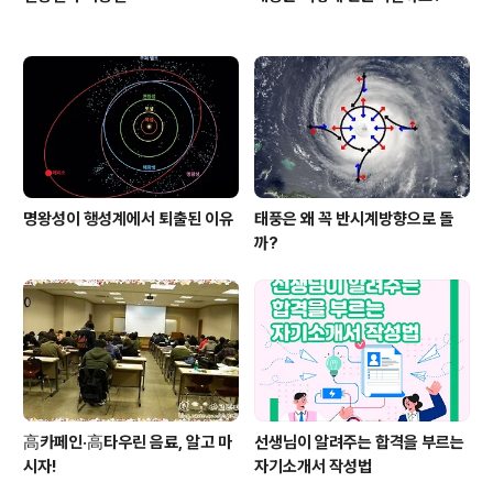
명왕성이 행성계에서 퇴출된 이유
태풍은 왜 꼭 반시계방향으로 돌
까?
高카페인·高타우린 음료, 알고 마
선생님이 알려주는 합격을 부르는
시자!
자기소개서 작성법