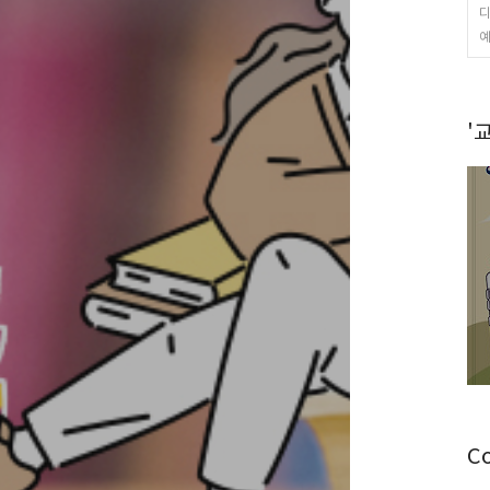
디
예
'
C