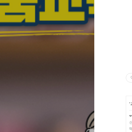
'
❤
신
학