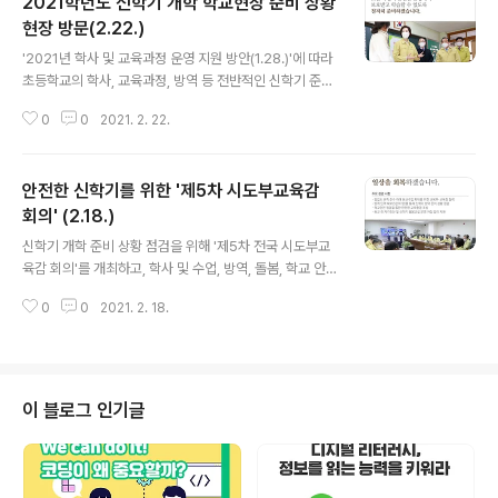
2021학년도 신학기 개학 학교현장 준비 상황
현장 방문(2.22.)
글 내용
'2021년 학사 및 교육과정 운영 지원 방안(1.28.)'에 따라
초등학교의 학사, 교육과정, 방역 등 전반적인 신학기 준비
상황을 점검하고자 일동초등학교를 방문하였습니다. 더불
0
0
2021. 2. 22.
어, 코로나19로 인해 변화된 환경에 대비하기 위하여 미래
교육센터에서 운영 중인 '예비교원 원격교육 역량 강화 과
정'과 공교육 지원 상황을 살펴보았습니다. #교육부 #202
안전한 신학기를 위한 '제5차 시도부교육감
1년 #신학기 #준비상황 #미래교육센터 #예비교원 #원격
교육 #역량강화
회의' (2.18.)
글 내용
신학기 개학 준비 상황 점검을 위해 '제5차 전국 시도부교
육감 회의'를 개최하고, 학사 및 수업, 방역, 돌봄, 학교 안전
등과 관련된 사항을 종합적으로 논의하였습니다. #교육부
0
0
2021. 2. 18.
#교육청 #시도부교육감 #안전 #신학기
이 블로그 인기글