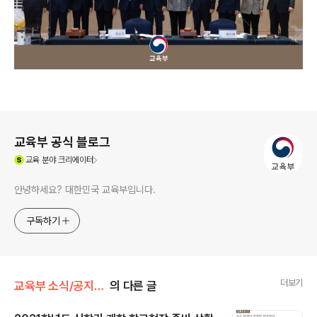
로그 정보
교육부 공식 블로그
(새창열림)
교육
분야 크리에이터
안녕하세요? 대한민국 교육부입니다.
구독하기
더보기
교육부 소식/공지사항
의 다른 글