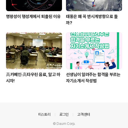
명왕성이 행성계에서 퇴출된 이유
태풍은 왜 꼭 반시계방향으로 돌
까?
高카페인·高타우린 음료, 알고 마
선생님이 알려주는 합격을 부르는
시자!
자기소개서 작성법
의안내
티스토리
로그인
고객센터
© Daum Corp.