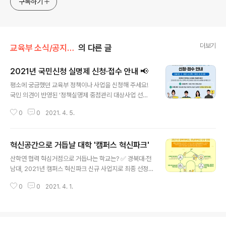
구독하기
더보기
교육부 소식/공지사항
의 다른 글
2021년 국민신청 실명제 신청·접수 안내 📢
글 내용
평소에 궁금했던 교육부 정책이나 사업을 신청해 주세요!
국민 의견이 반영된 '정책실명제 중점관리 대상사업 선
정'을 통해 교육정책의 책임성과 투명성을 높이겠습니다.
0
0
2021. 4. 5.
중점관리 대상사업으로 선정되면 별도의 공개 요청이 없어
도 정책의 추진 내용을 국민 여러분께 공개합니다! ✔신청
자격: 모든 국민(개인 신청) ✔신청기간: 2021.4.1.(목) ~
혁신공간으로 거듭날 대학 '캠퍼스 혁신파크'
2021.12.31.(금) ✔신청 사업: 평소 관심 있었거나 알고 싶
글 내용
었던 교육부 정책(사업) ✔신청 게시판 바로 가기: https://
산학연 협력 혁심거점으로 거듭나는 학교는? ✅ 경북대·전
bit.ly/31BtYAz ※ 대상사업 선정 정책실명제 심의위원회
남대, 2021년 캠퍼스 혁신파크 신규 사업지로 최종 선정
심의를 통해 선정 ※ 대상사업 공개 홈페이지 게시판에 사
✅ 지역의 일자리 창출과 기업을 성장시키는 혁신공간으로
업내역서 공개 #교육부 #국민신청실명제 #교육부정책 #
0
0
2021. 4. 1.
변신 ​ ▶자세히 보기 : https://bit.ly/3rD7J7R ​ #교육부
교육부사업
#혁신공간 #캠퍼스 #혁신파크 #경북대학교 #전남대학교