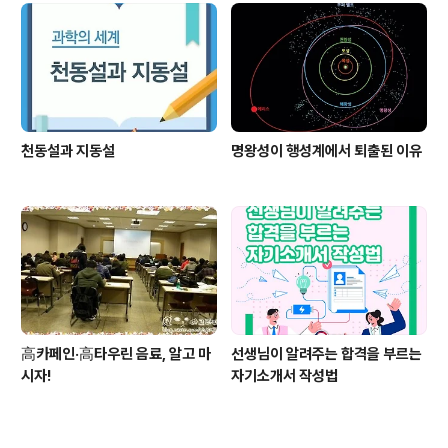
천동설과 지동설
명왕성이 행성계에서 퇴출된 이유
高카페인·高타우린 음료, 알고 마
선생님이 알려주는 합격을 부르는
시자!
자기소개서 작성법