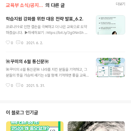
더보기
교육부 소식/공지사항
의 다른 글
학습지원 강화를 위한 대응 전략 발표_6.2.
글 내용
코로나19로 인한 결손을 극복하고 더 나은 교육으로 도약
하겠습니다. ​ ▶자세히보기 : https://bit.ly/3g0NnSh #
교육부 #코로나19 #학습지원 #대응전략 #학생 #교육회
0
0
2021. 6. 2.
복 #등교 #방역 #학업성취도
🌺꾸미의 6월 통신문🌺
글 내용
🌺꾸미의 6월 통신문🌺 나라를 지킨 분들을 기억하고, 그
분들의 뜻을 가슴에 새기는 6월 함께 기억하면 좋을 교육
일정들을 꾸미가 알려드릴게요! #교육부 #교육일정 #꾸미
0
0
2021. 5. 31.
#6월 #통신문
이 블로그 인기글