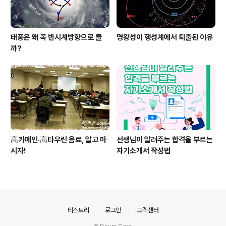
태풍은 왜 꼭 반시계방향으로 돌
명왕성이 행성계에서 퇴출된 이유
까?
高카페인·高타우린 음료, 알고 마
선생님이 알려주는 합격을 부르는
시자!
자기소개서 작성법
의안내
티스토리
로그인
고객센터