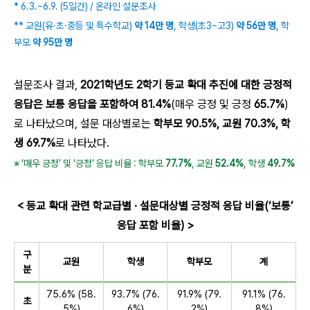
* 6.3.~6.9. (5일간) / 온라인 설문조사
** 교원(유·초·중등 및 특수학교)
약 14만 명
, 학생(초3~고3)
약 56만 명
, 학
부모
약 95만 명
설문조사 결과,
2021학년도 2학기 등교 확대 추진에 대한 긍정적
응답은 보통 응답을 포함하여 81.4%
(매우 긍정 및 긍정
65.7%
)
로 나타났으며, 설문 대상별로는
학부모 90.5%, 교원 70.3%, 학
생 69.7%
로 나타났다.
※ ‘매우 긍정’ 및 ‘긍정’ 응답 비율 : 학부모
77.7%
, 교원
52.4%
, 학생
49.7%
< 등교 확대 관련 학교급별 · 설문대상별 긍정적 응답 비율
(‘보통’
응답 포함 비율)
>
구
교원
학생
학부모
계
분
75.6% (58.
93.7% (76.
91.9% (79.
91.1% (76.
초
5%)
6%)
2%)
8%)