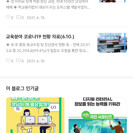
◈ 성 비위로 징계 처분 받은 교원, 최대 10년간 담임에서
배제 ◈ 학교용지법의 대상이 되는 오피스텔 개발사업의
범위 구체화 ◈ 학교폭력 피해학생 보호를 강화하기 위한
0
0
2021. 6. 15.
학교폭력 가해자와 피해학생 분리조치의 실행 기반 마련
◈ 통합운영학교 추진 시 의견수렴, 실태조사실시 기준 등
세부 규정 마련 ◈ 저소득층의 국가장학금 신청률 제고를
교육분야 코로나19 현황 자료(6.10.)
위해 기초‧차상위 계층 대학생 및 고등학생에게 학자금 지
글 내용
원 정보 제공 ◈ 불법‧부당한 학자금 수급 방지를 위해 관
◈ 유·초·중등 등교수업 및 진단검사 현황 등 - 전체 20,51
계 기관에 사해행위 취소 소송 자료 등을 요청할 수 있는 근
2교 중 20,394교(99.4%)가 밀집도 조정을 통한 등교수
거 마련 교육부(부총리 겸 교육부장관 유은혜)는 6월 15일
업 실시 - 전체 학생 593만 명 중 456만 명(76.8%) 등교
(화), 국무회의에서 교육부 소관 7개의 시행령 일부개정령
0
0
2021. 6. 10.
수업 실시 - 6.3.∼6.9.간 일 평균 학생 43.1명, 교직원 7.4
안을 심의·의결했다고 밝혔다. 이번 국무회의에서 통과한
명 확진 ※ 부산 금정구 음악학원 관련 총 2개교 1,693명
7개 법안의 주요 내용은 다음과 ..
(학생 1,492, 교직원 201) 전원 음성 ◈ 대학 코로나19 확
진자 발생 보고 현황 - 6.3.∼6.9.간 일 평균 학생 21.0명,
교직원 1.9명 확진 1. 유·초·중등 등교수업 및 진단검사 현황
이 블로그 인기글
등 학교 현황(6.10. 10시 기준) 등교수업 학교 현황 구 분
학교 수 (잠정) 등교수업 학교 (밀집도 조정 등) 등교 조정
(전학년 원격수업) 재량휴업 등 유치원 8,446..