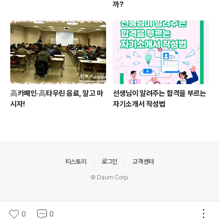
까?
高카페인·高타우린 음료, 알고 마
선생님이 알려주는 합격을 부르는
시자!
자기소개서 작성법
의안내
티스토리
로그인
고객센터
© Daum Corp.
0
0