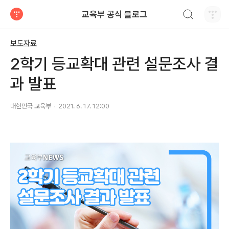
검색하기
교육부 공식 블로그
티스토리
보도자료
2학기 등교확대 관련 설문조사 결
과 발표
대한민국 교육부
2021. 6. 17. 12:00