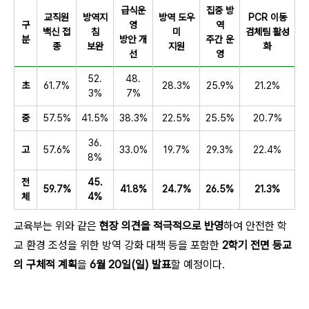
급식운
집중 방
교직원
방역지
방역 도우
PCR 이동
구
영
역
백신 접
침
미
검체팀 활성
분
방안 개
주간 운
종
보완
지원
화
선
영
52.
48.
초
61.7%
28.3%
25.9%
21.2%
3%
7%
중
57.5%
41.5%
38.3%
22.5%
25.5%
20.7%
36.
고
57.6%
33.0%
19.7%
29.3%
22.4%
8%
전
45.
59.7%
41.8%
24.7%
26.5%
21.3%
체
4%
교육부는 위와 같은
현장 의견을 적극적으로 반영
하여 안전한 학
교 환경 조성을 위한 방역 강화 대책 등을 포함한
2학기 전면 등교
의 구체적 계획
을
6월 20일(일) 발표
할 예정이다.