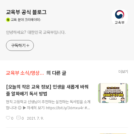
교육부 공식 블로그
(새창열림)
교육
분야 크리에이터
안녕하세요? 대한민국 교육부입니다.
구독하기
더보기
교육부 소식/영상·카드뉴스·인포그래픽
의 다른 글
[오늘의 작은 교육 정보] 인생을 새롭게 바꿔
줄 알짜배기 독서 방법
글 내용
현직 고등학교 선생님이 추천하는 실천하는 독서법을 소개
합니다! 😊 ▶ 자세히 보기: https://bit.ly/36mxu4r #교
육부 #오작교 #선생님 #실천 #독서 #독서법 #1독1행 #
0
0
2021. 7. 9.
독후감 #독서100권 #프로젝트 조사에 따르면 지난 1년간
대한민국 성인의 연간 독서량은 6.1권이라고 하는데요. 이
는 10년 사이 약 20%가 감소한 수치라고 합니다. 독서의