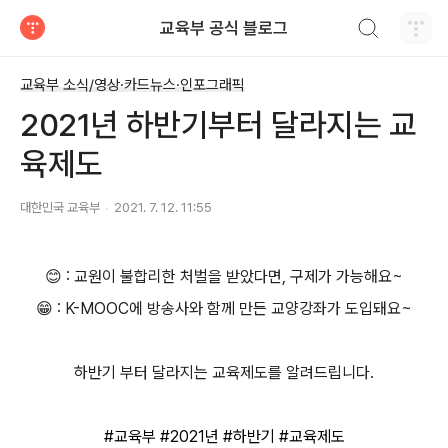
검색하기
교육부 공식 블로그
티스토리
교육부 소식/영상·카드뉴스·인포그래픽
2021년 하반기부터 달라지는 교
육제도
대한민국 교육부
2021. 7. 12. 11:55
😊
: 교원이 불합리한 처벌을 받았다면, 구제가 가능해요~
😁
: K-MOOC에 방송사와 함께 만든 교양강좌가 도입돼요~
하반기 부터 달라지는 교육제도를 알려드립니다.
#교육부
#2021년
#하반기
#교육제도