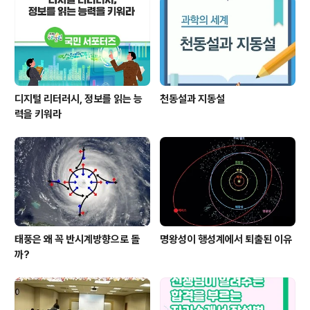
디지털 리터러시, 정보를 읽는 능
천동설과 지동설
력을 키워라
태풍은 왜 꼭 반시계방향으로 돌
명왕성이 행성계에서 퇴출된 이유
까?