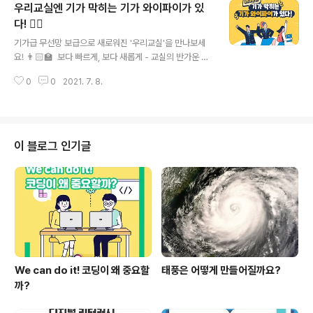
우리교실엔 기가 막히는 기가 와이파이가 있
중요성은 모두가 아는 사실이지만 독서에도 양보단 질이
중요하단 점! 여러분은 '진짜 독서'를 하고 있나요? 한 권을
다! 👍🏻
글 내용
읽더라도 내 것이 될 수 있도록, 실천하는 독서가 진짜 독서
기가급 무선망 보급으로 새로워진 '우리교실'을 만나보세
다! 현직 고등학교 선생님이 추천하는 실천독서법을 소개
요! 👨🏻‍🏫 ​ 보다 빠르게, 보다 새롭게 - 교실의 반가운 변
합니다. 1. 1독 1행 독서법 ✔ "한 권의 책을 읽고, 실천하지
화 💜 미래교육 대전환의 기반이 됩니다! ​ #교육부 #한국
않으면 책을 읽지 않은 것과 같다" ✔ 진짜 독서는..
0
0
2021. 7. 8.
판뉴딜 #기가급무선망보급 #미래교육대전환 #원격교육
#기가와이파이 #온라인수업 #원격수업 #4차산업혁명 4
차 산업혁명 시대 속에 사는 우리 세상은 하루가 빠르게 변
해가고 있는데요 학교가 달라졌습니다. 보다 빠르게! 보다
새롭게! ✔ 한국판 뉴딜 10대 과제! 기가급 무선망 보급으
이 블로그 인기글
로 새로워진 '우리 교실'을 만나보세요~ 기가 무선망 보급
전 우리학교 ✔ 온라인수업 시 별도 기기와 공유기, 테더링
등을 준비해야 했고 통신속도의 제약과 접속 불안정으로
쌍방향 수업과 고용량 콘텐츠 활용에 다소 불편을 겪었는
데요. 이랬던 교실이 어떻게 달..
We can do it! 코딩이 왜 중요할
태풍은 어떻게 만들어질까요?
까?