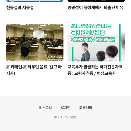
천동설과 지동설
명왕성이 행성계에서 퇴출된 이유
高카페인·高타우린 음료, 알고 마
교육부가 발급하는 국가전문자격
시자!
증 : 교원자격증 / 평생교육사
의안내
티스토리
로그인
고객센터
© Daum Corp.