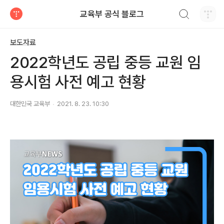
검색하기
교육부 공식 블로그
티스토리
보도자료
2022학년도 공립 중등 교원 임
용시험 사전 예고 현황
대한민국 교육부
2021. 8. 23. 10:30