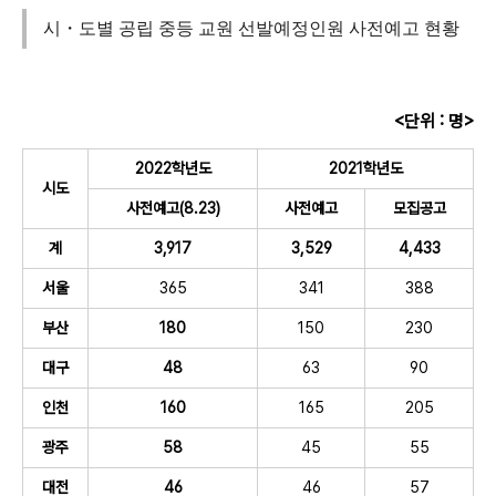
시・도별 공립 중등 교원 선발예정인원 사전예고 현황
<단위 : 명>
2022학년도
2021학년도
시도
사전예고(8.23)
사전예고
모집공고
계
3,917
3,529
4,433
서울
365
341
388
부산
180
150
230
대구
48
63
90
인천
160
165
205
광주
58
45
55
대전
46
46
57