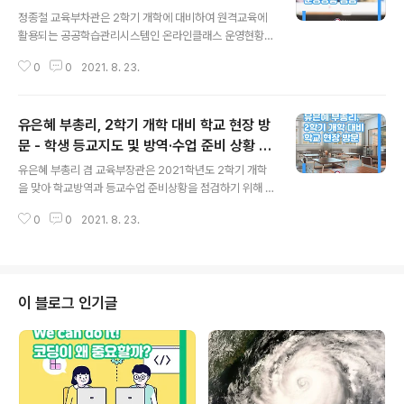
글 내용
정종철 교육부차관은 2학기 개학에 대비하여 원격교육에
활용되는 공공학습관리시스템인 온라인클래스 운영현황을
점검하기 위해 8월 23일(월), 한국교육방송공사(이하 ‘EB
0
0
2021. 8. 23.
S’, 사장 김명중)를 방문한다. 교육부와 EBS는 다수 중‧고
등학교가 개학함에 따라 지난 17일부터 비상상황실*을 구
성하여 각 분야 기술진들이 공동으로 시스템을 점검(모니
유은혜 부총리, 2학기 개학 대비 학교 현장 방
터링)하며 특이사항 발생 시 즉각 대응할 수 있도록 대비하
고 있다. * EBS, 온라인클래스 운영‧클라우드‧네트워크 업
문 - 학생 등교지도 및 방역·수업 준비 상황 점
글 내용
체 인력 등 20명 이번 비상상황실 방문을 통해, 다수 인원
검 -
유은혜 부총리 겸 교육부장관은 2021학년도 2학기 개학
동시접속 시의 시스템 안정성과 비상상황 발생 시 대응체
을 맞아 학교방역과 등교수업 준비상황을 점검하기 위해 8
계 등을 점검하고, 교사자문단 등 학교현장과 소통을 거쳐
월 23일(월), 서울고척초등학교(교장 김대준, 서울특별시
개선한 온라인클래스 세부 기능의 편의성도 직접 확인할
0
0
2021. 8. 23.
구로구 소재)를 방문한다. 유은혜 부총리 겸 교육부장관은
예정이다. ※ 강의예약, 학교관..
먼저, 학생들의 등교를 지도하고 발열체크 과정을 직접 참
관한 뒤 급식실, 보건실, 교실 등을 살펴보며 수업 환경, 방
역 등 개학 상황 전반을 확인할 예정이다. 한편, 교육부는
지난 8월 9일(월), ‘2학기 학사운영 방안’에서 교육회복을
이 블로그 인기글
위한 단계적 등교확대*를 발표하였으며, 철저한 학교방역
조치와 신속대응 협조체계 구축으로 이를 지원한다. * (개
학 시점 ~) 거리두기 4단계 시 등교수업 요구가 높은 학생
중심 부분등교 (9월 2주 ~) 거리두기 3단계 시 전면등교
가능, 4단계 ..