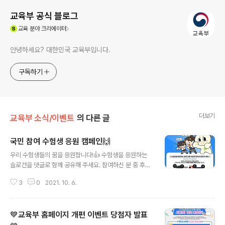
교육부 공식 블로그
(새창열림)
교육
분야 크리에이터
안녕하세요? 대한민국 교육부입니다.
구독하기
더보기
교육부 소식/이벤트
의 다른 글
국민 참여 수험생 응원 캠페인🙌
글 내용
우리 수험생들의 꿈을 응원합니다!👍 수험생을 응원하는
슬로건을 댓글로 함께 공유해 주세요. 참여하신 분 중 후보
안 10개를 선정하여 대국민 투표 결과에 따라 최종 선정된
3
0
2021. 10. 6.
5분께 상품을 드립니다! 많은 관심과 참여 부탁드립니다~
이벤트 참여하기 : https://url.kr/sugi6b 📌 기간 : 10월
6일(수) ~ 10월 20일(월) 📌 최종 후보안 발표 : 10월 25
💙교육부 홈페이지 개편 이벤트 당첨자 발표
일(월) #교육부 #수험생응원 #국민참여 #캠페인 #슬로건