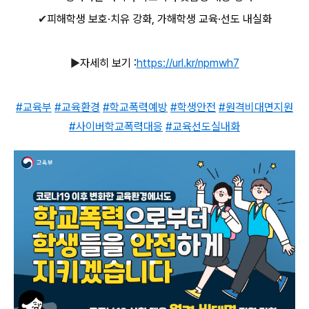
✔
피해학생 보호·치유 강화, 가해학생 교육·선도 내실화
▶
자세히 보기 :
https://url.kr/npmwh7
#교육부
#교육환경
#학교폭력예방
#학생안전
#원격비대면지원
#사이버학교폭력대응
#교육선도실내화