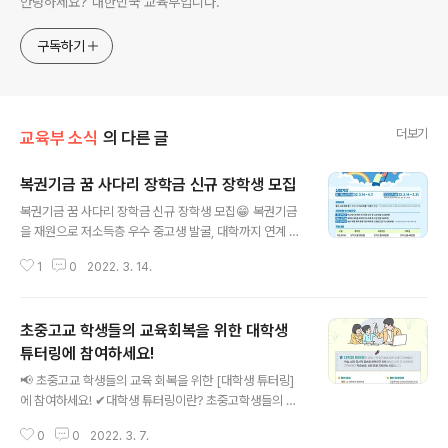
안녕하세요? 대한민국 교육부입니다.
구독하기
더보기
교육부 소식
의 다른 글
복권기금 꿈 사다리 장학금 신규 장학생 모집
글 내용
복권기금 꿈 사다리 장학금 신규 장학생 모집😁 복권기금
을 재원으로 저소득층 우수 중고생 발굴, 대학까지 연계 지
원하는 장학금 신청이 시작되었습니다.🙌 📆신청기간 ✔
1
0
2022. 3. 14.
꿈·재능 장학금 : 2022.3.14.~4.7. ✔SOS 장학금 : 202
2.3.14.~3.31. (8월 중 SOS장학금 2차 모집 공고 예정)
▶자세히 보기 : https://url.kr/u3mzi1 #교육부 #장학재
초중고교 학생들의 교육회복을 위한 대학생
단 #한국판뉴딜 #복권기금 #꿈사다리장학금 #신규장학
생
튜터링에 참여하세요!
글 내용
📢 초중고교 학생들의 교육 회복을 위한 [대학생 튜터링]
에 참여하세요! ✔대학생 튜터링이란? 초중고학생들의 학
습, 심리·정서적 결손을 회복하기 위해 대학생들이 학습보
0
0
2022. 3. 7.
충, 상담 등을 지원하는 사업입니다. 많은 참여 부탁드립니