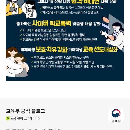
로그 정보
교육부 공식 블로그
(새창열림)
교육
분야 크리에이터