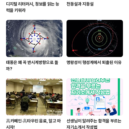
디지털 리터러시, 정보를 읽는 능
천동설과 지동설
력을 키워라
태풍은 왜 꼭 반시계방향으로 돌
명왕성이 행성계에서 퇴출된 이유
까?
高카페인·高타우린 음료, 알고 마
선생님이 알려주는 합격을 부르는
시자!
자기소개서 작성법