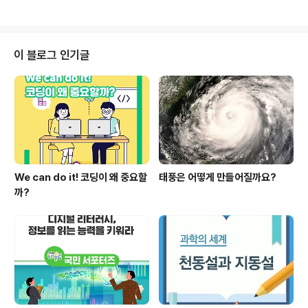
다😁 #교육부 #교육회복 #대학생튜터링 #학습보충 #상
담 #튜터와튜티 #모집중
이 블로그 인기글
We can do it! 코딩이 왜 중요할
태풍은 어떻게 만들어질까요?
까?