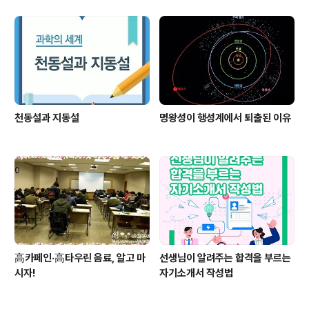
천동설과 지동설
명왕성이 행성계에서 퇴출된 이유
高카페인·高타우린 음료, 알고 마
선생님이 알려주는 합격을 부르는
시자!
자기소개서 작성법