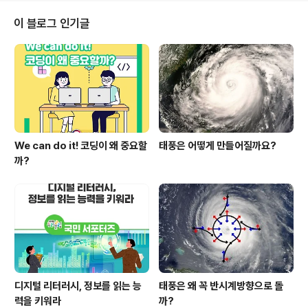
생 교육급여와 교육비 신청 안내 : https://url.kr/ze7plo
④ 저소득층 중고생의 꿈을 향한 걸음, 복권기금 꿈사다리
이 블로그 인기글
장학금 : https://url.kr/fplg7m ⑤ 2023학년도 대학수
학능력시험 기본계획 바로 알기 : https://url.kr/f7vba8
모두를 위한 유용한 교육정보를 전하기 위해 꾸미는 4월에
도..
We can do it! 코딩이 왜 중요할
태풍은 어떻게 만들어질까요?
까?
디지털 리터러시, 정보를 읽는 능
태풍은 왜 꼭 반시계방향으로 돌
력을 키워라
까?