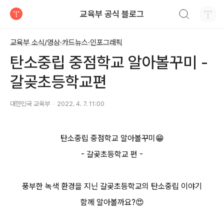
검색하기
교육부 공식 블로그
티스토리
교육부 소식/영상·카드뉴스·인포그래픽
탄소중립 중점학교 알아볼꾸미 -
갈곶초등학교편
대한민국 교육부
2022. 4. 7. 11:00
탄소중립 중점학교 알아볼꾸미😁
- 갈곶초등학교 편 -
풍부한 녹색 환경을 지닌 갈곶초등학교의 탄소중립 이야기
함께 알아볼까요?😍