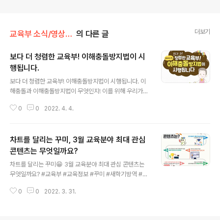
더보기
교육부 소식/영상·카드뉴스·인포그래픽
의 다른 글
보다 더 청렴한 교육부! 이해충돌방지법이 시
행됩니다.
글 내용
보다 더 청렴한 교육부! 이해충돌방지법이 시행됩니다. 이
해충돌과 이해충돌방지법이 무엇인지! 이를 위해 우리가
지켜야 할 약속은 무엇인지! 카드뉴스를 통해 함께 알아보
0
0
2022. 4. 4.
시죠 현장과 함께하는 청렴한 교육부 여러분과 함께 만들
어나가겠습니다! #교육부 #청렴한교육부 #이해충돌 #이
해충돌방지법 #공직자 #사적이익추구금지
차트를 달리는 꾸미, 3월 교육분야 최대 관심
콘텐츠는 무엇일까요?
글 내용
차트를 달리는 꾸미😁 3월 교육분야 최대 관심 콘텐츠는
무엇일까요? #교육부 #교육정보 #꾸미 #새학기방역 #대
학생튜터 #교육급여 #꿈사다리장학금 #2023수능 ① 새
0
0
2022. 3. 31.
학기 방역 및 학사의 모든것! - 학생 학부모편 : https://ur
l.kr/75849p ② 초중고교 학생들의 교육회복을 위한 대
학생 튜터링 : https://url.kr/ljcze8 ③ 2022 초중고 학