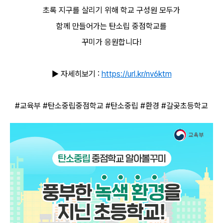
초록 지구를 살리기 위해 학교 구성원 모두가
함께 만들어가는 탄소립 중점학교를
꾸미가 응원합니다!
▶
자세히보기 :
https://url.kr/nv6ktm
#교육부
#탄소중립중점학교
#탄소중립
#환경
#갈곶초등학교