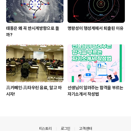
태풍은 왜 꼭 반시계방향으로 돌
명왕성이 행성계에서 퇴출된 이유
까?
高카페인·高타우린 음료, 알고 마
선생님이 알려주는 합격을 부르는
시자!
자기소개서 작성법
의안내
티스토리
로그인
고객센터