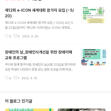
제12회 e-ICON 세계대회 참가자 모집 (~5/
20)
글 내용
제12회 e-ICON 세계대회 참가자 모집 (~5/20) 오는 5
월 20일(금)까지 ‘제12회 이아이콘(e-ICON) 세계대
회’의 국내 참가자를 공개 모집합니다!😊 국제개발협력과
0
0
2022. 4. 25.
앱 개발에 관심 있는 전국의 중고등학생 및 교사 누구나 참
가할 수 있으며, 자세한 내용은 아래 링크를 통해 확인해주
세요 ▶자세히 보기 : https://url.kr/hdr3gn #교육부 #
장애인의 날_장애인식개선을 위한 장애이해
이아이콘 #세계대회 #국제경진대회 #한국디지털교육협
회 #비대면
교육 프로그램
글 내용
꾸미와 함께 할꾸미😄 장애인의 날(4월 20일)을 맞이하여
모든 학생의 다양성이 존중 받는 문화 조성을 위해 학생들
이 직접 참여할 수 있는 장애이해교육 프로그램을 준비하
6
1
2022. 4. 19.
였습니다!😊 어떤 프로그램이 있는지 함께 알아볼까요?😉
▶모두의 놀이터 https://youtu.be/jC1MTldp8Xs ▶
대한민국 1교시 똑똑톡 https://youtu.be/VP4ZhJNekl
I #교육부 #장애인의날 #장애인식개선 #장애이해교육 #
유치원생 #초등학생 #중고등학생 #모두의놀이터 #백일
이 블로그 인기글
장 #장애인먼저실천운동본부 #KBS #삼성화재 #사랑의
열매