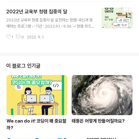
촌교육지원센터(korec@kongju.ac.kr) / 041-850-6
2022년 교육부 청렴 집중의 달
086 ✅시상 : 부총리 겸 교육부장관 표창 (15개교 내외)
글 내용
▶ 자세히 보기 : https://bit.ly/3qjPl5G #교육부 #농어
2022년 교육부 청렴 집중의 달 실천하는 청렴! 국민과 함
촌 #참좋은학교 #우수사례 #도서벽지지역 #초중고 #장
께하는 프로그램 ✅기간 : 2022.9.1.~9.30. ✓청렴 퀴즈
관표창
대회 : 9월 5일~9월 16일 / 온국민소통 ✓교육분야 청렴
1
0
2022. 9. 1.
콘텐츠 공모전 : 9월 2주~10월 4주 (추후 공지 예정) ✓지
역사회와 함께하는 청렴 캠페인 : 9월 3주(예정) #교육부
#청렴집중의달 #청렴 #국민 #퀴즈대회 #공모전 #캠페인
#지역사회
이 블로그 인기글
We can do it! 코딩이 왜 중요할
태풍은 어떻게 만들어질까요?
까?