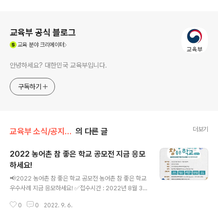
로그 정보
교육부 공식 블로그
(새창열림)
교육
분야 크리에이터
안녕하세요? 대한민국 교육부입니다.
구독하기
더보기
교육부 소식/공지사항
의 다른 글
2022 농어촌 참 좋은 학교 공모전 지금 응모
하세요!
글 내용
📢2022 농어촌 참 좋은 학교 공모전 농어촌 참 좋은 학교
우수사례 지금 응모하세요! ✅접수시간 : 2022년 8월 31
일(수)~9월 29일(목) / 발표 : 12월 중 ✅대상 : 전국의 면
0
0
2022. 9. 6.
및 도서벽지 지역 초중고 학교 ✅방식 : 대상 학교 자율 응
모(학생 또는 교직원 응모 가능) ✅접수 및 문의 : 중앙농어