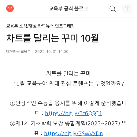
검색하기
교육부 공식 블로그
티스토리
교육부 소식/영상·카드뉴스·인포그래픽
차트를 달리는 꾸미 10월
대한민국 교육부
2022. 10. 31. 14:00
차트를 달리는 꾸미
10월 교육분야 최대 관심 콘텐츠는 무엇일까요?
①안정적인 수능을 응시를 위해 이렇게 준비했습니
다 :
https://bit.ly/3f6OSC1
②제1차 기초학력 보장 종합계획(2023~2027) 발
표 :
https://bit.ly/3SwVxDn