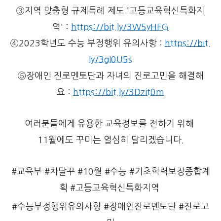
③지역 맞춤형 규제특례 제도 '고등교육혁신특화지
역' :
https://bit.ly/3W5yHFG
④2023학년도 수능 부정행위 유의사항 :
https://bit.
ly/3gI0U5s
⑤장애인 진로멘토단과 자녀의 진로고민을 해결해
요 :
https://bit.ly/3Dzit0m
여러분들에게 유용한 교육정보를 전하기 위해
11월에도 꾸미는 열심히 달리겠습니다.
#교육부 #차달꾸 #10월 #수능 #기초학력보장종합계
획 #고등교육혁신특화지역
#수능부정행위유의사항 #장애인진로멘토단 #진로고