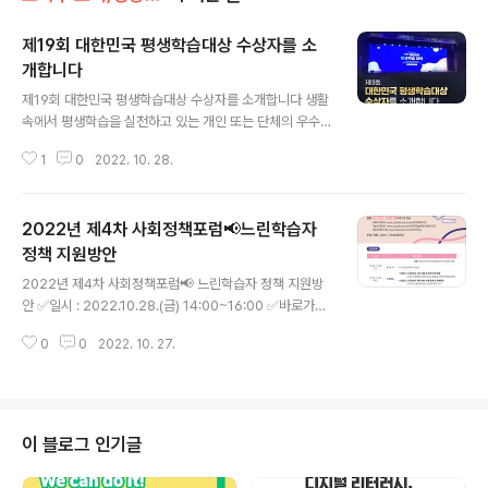
제19회 대한민국 평생학습대상 수상자를 소
개합니다
글 내용
제19회 대한민국 평생학습대상 수상자를 소개합니다 생활
속에서 평생학습을 실천하고 있는 개인 또는 단체의 우수
사례를 발굴·격려하고 그 성과를 전파·공유하기 위한 시상
1
0
2022. 10. 28.
인 대한민국 평생학습대상! 그 영광의 수상자를 지금 함께
살펴볼까요? 교육부는 일상 속 배움이 우리의 삶을 더욱 풍
요롭게 할 수 있도록 국민의 평생학습을 위해 노력하겠습
2022년 제4차 사회정책포럼📢느린학습자
니다. #교육부 #평생학습실천 #2022대한민국평생학습
대상 #수상자 #평생학습 #우수사례 #성과공유
정책 지원방안
글 내용
2022년 제4차 사회정책포럼📢 느린학습자 정책 지원방
안 ✅일시 : 2022.10.28.(금) 14:00~16:00 ✅바로가기
▶교육부 유튜브 : https://www.youtube.com/user/
0
0
2022. 10. 27.
OURMOETV ▶직능연 유튜브 : https://www.youtub
e.com/c/한국직업능력연구원KRIVET ▶직능연 페이스
북 : https://www.facebook.com/KRIVET4U #교육
부 #사회정책포럼 #느린학습자 #지원방안 #온라인생중
계 #한국직업능력연구원
이 블로그 인기글