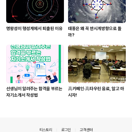
명왕성이 행성계에서 퇴출된 이유
태풍은 왜 꼭 반시계방향으로 돌
까?
선생님이 알려주는 합격을 부르는
高카페인·高타우린 음료, 알고 마
자기소개서 작성법
시자!
의안내
티스토리
로그인
고객센터