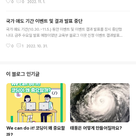
0
0
2022. 11. 1.
시험 : https://youtu.be/3vNH37mKwR0 교육부TV
에서 수능 관련 유의사항과 다양한 교육정보를 만나보세
요! #교육부 #교육소식 #11월 #꾸미통신문 #수능 #국가
국가 애도 기간 이벤트 및 결과 발표 중단
장학금 #산학협력엑스포
글 내용
국가 애도 기간(10.30.~11.5.) 동안 이벤트 및 이벤트 결과 발표를 잠시 중단합
니다. 금주 수요일 발표 예정이었던 교육부 블로그 이웃 신청 이벤트 결과발표
는 차주에 진행되오니 양해 부탁드립니다.
0
1
2022. 10. 31.
이 블로그 인기글
We can do it! 코딩이 왜 중요할
태풍은 어떻게 만들어질까요?
까?