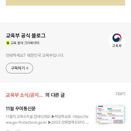
로그 정보
교육부 공식 블로그
(새창열림)
교육
분야 크리에이터
안녕하세요? 대한민국 교육부입니다.
구독하기
더보기
교육부 소식/공지사항
의 다른 글
11월 꾸미통신문
글 내용
11월의 교육소식을 안내드려요! ▶처음학교로 : https://w
ww.go-firstschool.go.kr ▶2022 산학협력 EXPO :
https://www.uicexpo.org/ ▶2023 학년도 수학능력