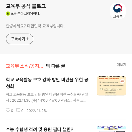
교육부 공식 블로그
(새창열림)
교육
분야 크리에이터
안녕하세요? 대한민국 교육부입니다.
구독하기
더보기
교육부 소식/공지사항
의 다른 글
학교 교육활동 보호 강화 방안 마련을 위한 공
청회
글 내용
학교 교육활동 보호 강화 방안 마련을 위한 공청회📢 ✔일
시 : 2022.11.30.(수) 14:00~16:00 ✔장소 : 서울 코트
야드바이메리어트 서울남대문 3층 한양룸 (교육부 유튜브
0
0
2022. 11. 28.
LIVE : https://www.youtube.com/@ourmoetv) ✔
내용 : 교육활동 침해 예방 및 대응 강화 방안 마련을 위한
의견 수렴 #교육부 #교육활동 #침해예방 #대응강화 #주
수능 수험생 격려 및 응원 필터 챌린지
제토론 #공청회