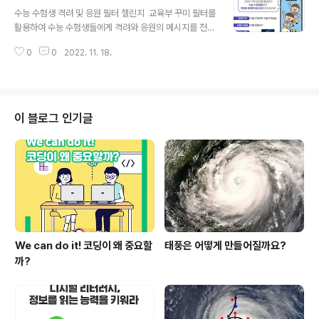
글 내용
수능 수험생 격려 및 응원 필터 챌린지 ​ 교육부 꾸미 필터를
활용하여 수능 수험생들에게 격려와 응원의 메시지를 전해
주세요! ​ ✅참여기간 : 11월 17일(목)~11월 27일(일) / 당
0
0
2022. 11. 18.
첨자 발표 : 11월 30일(수) ✅추첨을 통해 50분께 편의점
상품권 1만원권을 드립니다. ✅참여방법 1. 교육부 인스타
그램 계정 접속 및 팔로우 (https://www.instagram.co
m/moe_korea_/) 2. 효과탭 누르기 (영상 촬영 시 버튼
길게 누르기) 3. 수능 수험생 격려 챌린지 필터 사용하여 촬
이 블로그 인기글
영 4. 우측 상단 점 3개 누르고 저장 (안드로이드폰은 바로
저장 누르기) 5. 필수 해시태그와 교육부 계정 태그 후 업로
드 ​ 많은 관심과 참여 부탁드립니다. ​ #교육부 #꾸미필터
챌린지 #수능수험생..
We can do it! 코딩이 왜 중요할
태풍은 어떻게 만들어질까요?
까?