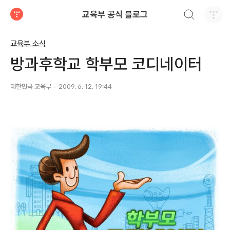
검색하기
교육부 공식 블로그
티스토리
교육부 소식
방과후학교 학부모 코디네이터
대한민국 교육부
2009. 6. 12. 19:44