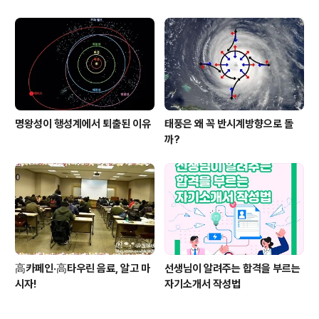
명왕성이 행성계에서 퇴출된 이유
태풍은 왜 꼭 반시계방향으로 돌
까?
高카페인·高타우린 음료, 알고 마
선생님이 알려주는 합격을 부르는
시자!
자기소개서 작성법