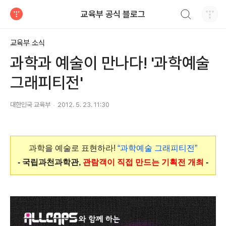
검색하기
교육부 공식 블로그
티스토리
교육부 소식
과학과 예술이 만나다! '과학예술
그래피티전'
대한민국 교육부
2012. 5. 23. 11:30
과학을 예술로 표현하라!
“
과학예술 그래피티전”
- 국립과천과학관,
관람객이 직접 만드는 기획전 개최
-