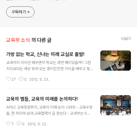
구독하기
더보기
교육부 소식
의 다른 글
가방 없는 학교, 신나는 미래 교실로 출발!
글 내용
교과서의 지식만 배우면서 학교는 과연 재미있을까? 그런
지식보다는 세상 밖에 있는 흥미진진한 지식을 배우고 쌓
으면서 다니는 학교가 훨씬 더 즐거울 것이다. 여기 세상의
27
0
2012. 5. 23.
모든 지식과 흥미로운 정보를 학교 교실 안에서 배울 수 있
는 곳이 있다. 그곳은 디지털 교과서와 첨단기술로 만든 학
습도구가 교실 안에 있는 미래의 교실!! 바로 스마트 교실이
교육의 별들, 교육의 미래를 논의하다!
다.교실의 경계를 허물고 사고의 자유로움을 통해 창의력
글 내용
과 협동심을 함양할 수 있는 스마트 교실이 APEC 교육장
APEC 교육장관회의, 교육의 미래 논의 스타트 - 교육수장
관회의가 개최되는 현대호텔에서 21일 개관하였다. 교육
들, 한 자리에 모여 교육협력의 길 찾는다 - 교과부는 5월
과학기술부와 한국교육학술정보원은 5월 21일부터 24일
22일(화) 오전 9시 우리나라 경주에서 APEC 21개 회원
까지 제5차 APEC 교육장관회의가 개최되는 경주 현대호
7
0
2012. 5. 22.
국의 교육장관과 대표단 등 150여명이 참석한 가운데 개
텔(컨벤션홀)에서 미래교실 테마관을 운영한다. 미래교실
회식을 시작으로 아시아·태평양 지역 21개 회원국의 교육
테마관에서 운영하는 스마트 교실은 등교부터..