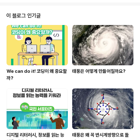
수장들이 미래교육에 대한 논의에 돌입합니다. 금번 회의
는 대통령의 개회사, 2012년 APEC 의장국인 러시아 차
관(Sergey IVANETS, 장관 직무대행)과 APEC 사무총
이 블로그 인기글
장(Muhamad NOOR)의 축사, 그리고 이주호 장관의 기
조연설로 이어진 개회식을 시작으로 본 회의가 개회됩니
다. 대통령은 영상메시지를 통해 APEC 회원국 교육장관
및 대표단의 한국 방문을 환영하고, APEC 역내의 지속가
능하고 균형 잡힌..
We can do it! 코딩이 왜 중요할
태풍은 어떻게 만들어질까요?
까?
디지털 리터러시, 정보를 읽는 능
태풍은 왜 꼭 반시계방향으로 돌