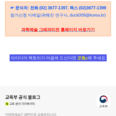
☞ 문의처: 전화 (02) 3677-1397, 팩스 (02)3677-1399
참가신청 이메일(곽혜진 연구사, duck009@korea.kr)
과학예술 그래피티전
홈페이지 바로가기
아이디어 팩토리가 마음에 드신다면
구독+
해 주세요
로그 정보
교육부 공식 블로그
(새창열림)
교육
분야 크리에이터
안녕하세요? 대한민국 교육부입니다.