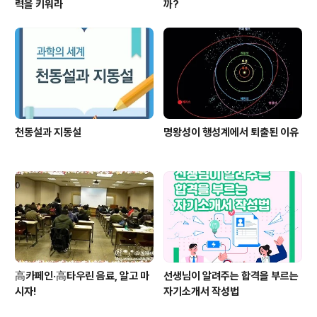
력을 키워라
까?
천동설과 지동설
명왕성이 행성계에서 퇴출된 이유
高카페인·高타우린 음료, 알고 마
선생님이 알려주는 합격을 부르는
시자!
자기소개서 작성법