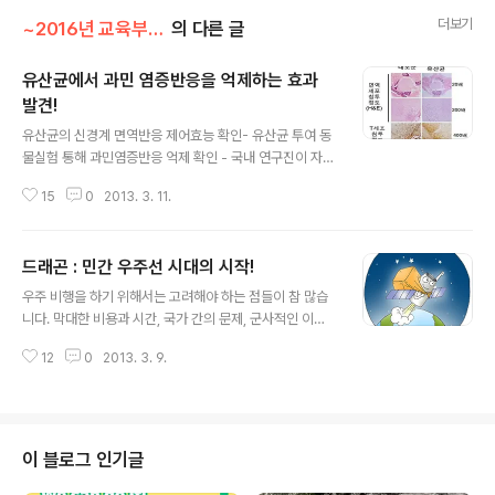
더보기
~2016년 교육부 이야기/신기한 과학세계
의 다른 글
유산균에서 과민 염증반응을 억제하는 효과
발견!
글 내용
유산균의 신경계 면역반응 제어효능 확인- 유산균 투여 동
물실험 통해 과민염증반응 억제 확인 - 국내 연구진이 자체
개발한 유산균에서 과민 염증반응을 억제하는 효과를 찾아
15
0
2013. 3. 11.
냈습니다. 다발성경화증이나 중증근무력증 같은 과민 염증
반응을 동반하는 신경계 자가면역질환에 대한 보조제로 활
용될 수 있는 가능성을 제시한 것으로 기대됩니다. * 염증
드래곤 : 민간 우주선 시대의 시작!
반응 : 면역세포가 세균이나 바이러스 등 외부의 해로운 물
글 내용
질을 제거하는 과정에서 혈관확장, 부종, 통증, 발열 등을
우주 비행을 하기 위해서는 고려해야 하는 점들이 참 많습
동반하는 면역반응. 조절이 제대로 이뤄지지 않아 과민 염
니다. 막대한 비용과 시간, 국가 간의 문제, 군사적인 이유
증반응이 일어나면 다양한 질병에 관여함* 다발성경화증 :
등이 그것인데요. 이런 문제들 때문에 지금까지는 나라에
중추신경계의 자가면역질환. 신경을 감싸고 있는 단백질에
12
0
2013. 3. 9.
서 주도하여 우주선을 개발하는 경우가 대부분이었습니다.
대해 면역반응을 일으켜 중추 신경계 기능 저하 및 하반신
하지만 최근에는 민간 기업이 우주선을 개발하여 쏘아 올
마비 증상을 유도* 중증근무력증 : 신경..
릴 수 있게 되었습니다. ◎ 우주왕복선 시대의 끝, 민간 우
주선 시대의 시작우주왕복선은 우주선을 여러 번 사용하여
우주선의 개발, 보수비용을 줄이려는 목적으로 NASA에서
이 블로그 인기글
개발되었습니다. 임무를 수행한 우주선을 2주 이내에 다시