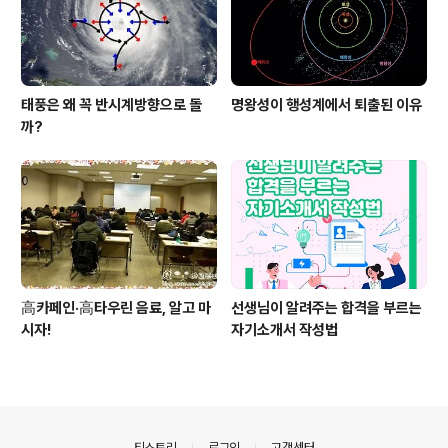
태풍은 왜 꼭 반시계방향으로 돌
명왕성이 행성계에서 퇴출된 이유
까?
高카페인·高타우린 음료, 알고 마
선생님이 알려주는 합격을 부르는
시자!
자기소개서 작성법
의안내
티스토리
로그인
고객센터