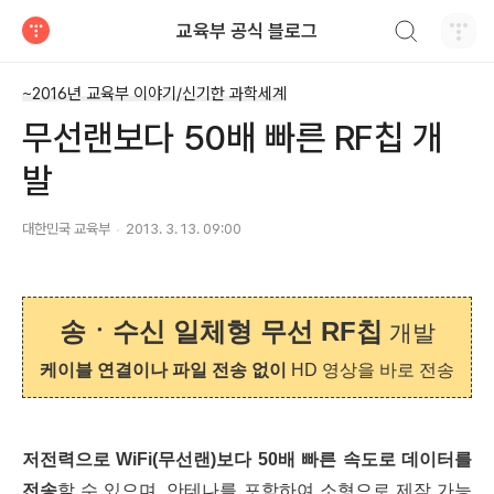
검색하기
교육부 공식 블로그
티스토리
~2016년 교육부 이야기/신기한 과학세계
무선랜보다 50배 빠른 RF칩 개
발
대한민국 교육부
2013. 3. 13. 09:00
송ㆍ수신 일체형 무선 RF칩
개발
케이블 연결이나 파일 전송 없이
HD 영상을
바로 전송
저전력으로 WiFi(무선랜)보다 50배 빠른 속도로 데이터를
전송
할 수 있으며, 안테나를 포함하여 소형으로 제작 가능