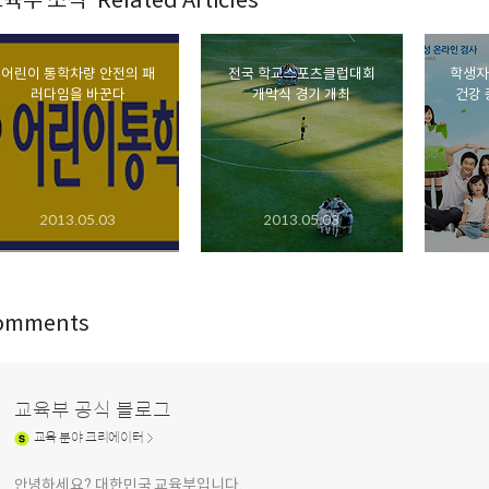
육부 소식' Related Articles
어린이 통학차량 안전의 패
전국 학교스포츠클럽대회
학생자
러다임을 바꾼다
개막식 경기 개최
건강 
2013.05.03
2013.05.03
omments
교육부 공식 블로그
교육
분야 크리에이터
안녕하세요? 대한민국 교육부입니다.