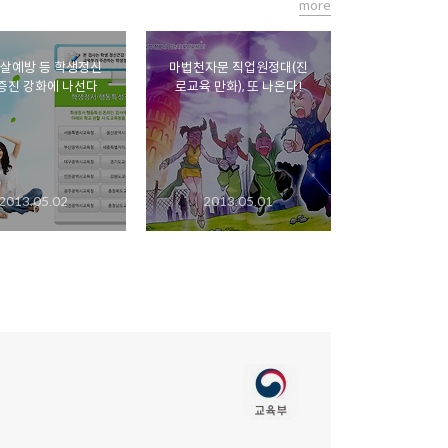
more
살예방 등 학생정신
마법천자문 직업원정대(진
증진 강화에 나선다
로교육 만화), 또 나온다!
2013.05.02
2013.05.01