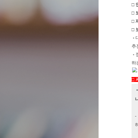
□
□
보
□
제
□
◦
추
◦
하
□