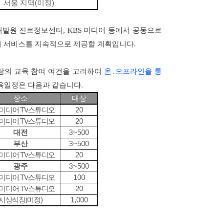
서울 지역
(
미정
)
발원 진로정보센터, KBS 미디어 등에서 공동으로
게 서비스를 지속적으로 제공할 계획입니다.
장의 교육 참여 여건을 고려하여
온․오프라인을 통
육일정은 다음과 같습니다.
장소
대상
미디어
TV
스튜디오
20
미디어
TV
스튜디오
20
대전
3~500
부산
3~500
미디어
TV
스튜디오
20
광주
3~500
미디어
TV
스튜디오
100
미디어
TV
스튜디오
20
시상식장
(
미정
)
1,000