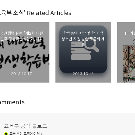
육부 소식' Related Articles
국민행복 실현 「제2회 대한
학업중단 예방 및 학교 밖
[국가
민국 평생학습박람회」개최
청소년 지원 방안 토론회 개
최
2013.10.17
2013.10.16
omments
교육부 공식 블로그
교육
분야 크리에이터