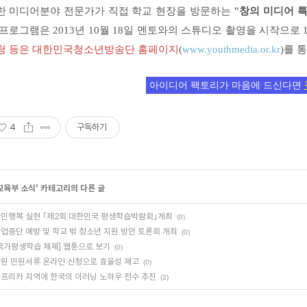
한 미디어분야 전문가가 직접 학교 현장을 방문하는
"창의 미디어 특
 프로그램은 2013년 10월 18일 멘토와의 스튜디오 촬영을 시작으로
청 등은 대한민국청소년방송단 홈페이지
(
www.youthmedia.or.kr
)를 
아이디어 팩토리가 마음에 드신다면
4
구독하기
교육부 소식
' 카테고리의 다른 글
민행복 실현 「제2회 대한민국 평생학습박람회」개최
(0)
업중단 예방 및 학교 밖 청소년 지원 방안 토론회 개최
(0)
국가평생학습 체제] 웹툰으로 보기
(0)
원 민원서류 온라인 신청으로 효율성 제고
(0)
프리카 지역에 한국의 이러닝 노하우 전수 추진
(2)