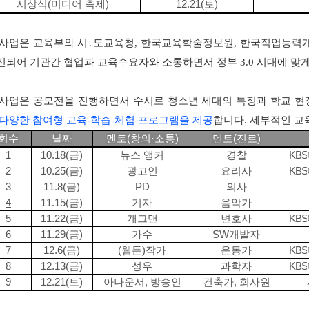
시상식
(
미디어 축제
)
12.21(
토
)
 사업은 교육부와 시․도교육청, 한국교육학술정보원, 한국직업능력개
진되어 기관간 협업과 교육수요자와 소통하면서 정부 3.0 시대에 맞
 사업은 공모전을 진행하면서 수시로 청소년 세대의 특징과 학교 현
 다양한 참여형 교육-학습-체험 프로그램을 제공
합니다. 세부적인 교
회수
날짜
멘토
(
창의
·
소통
)
멘토
(
진로
)
1
10.18(
금
)
뉴스 앵커
경찰
KBS
2
10.25(
금
)
광고인
요리사
KBS
3
11.8(
금
)
PD
의사
4
11.15(
금
)
기자
음악가
5
11.22(
금
)
개그맨
변호사
KBS
6
11.29(
금
)
가수
SW
개발자
7
12.6(
금
)
(
웹툰
)
작가
운동가
KBS
8
12.13(
금
)
성우
과학자
KBS
9
12.21(
토
)
아나운서
,
방송인
건축가
,
회사원