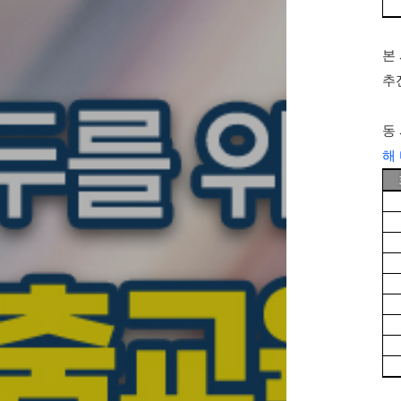
본
추
동
해