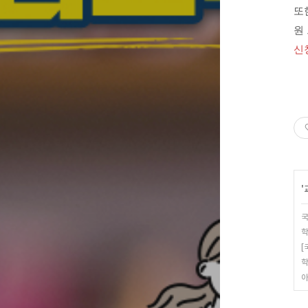
또
원
신
'
국
학
[
학
아