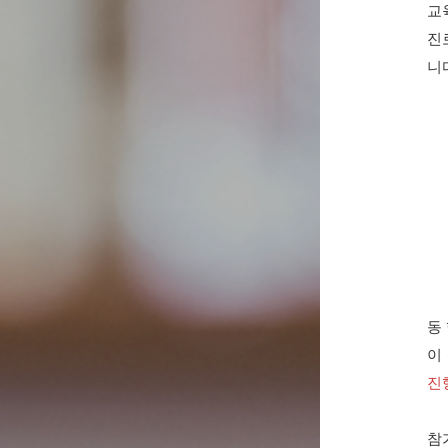
교
진
니
동
이 
진
참