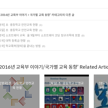
~2016년 교육부 이야기
>
국가별 교육 동향
' 카테고리의 다른 글
영국] 초·중등학교 안전교육 현황
(1)
독일] 초·중등학교 안전교육 현황
(0)
영국] 소프트웨어 교육 : 올 9월부터 소프트웨어 코딩 정규과목에 포함
(0)
미국] 대학 등록금 현황
(0)
미국] 학교폭력(왕따)을 끝내는 방법
(0)
~2016년 교육부 이야기/국가별 교육 동향' Related Artic
[영국] 초·중등학교 안전교
[독일] 초·중등학교 안전교
[영국]
육 현황
육 현황
9월부