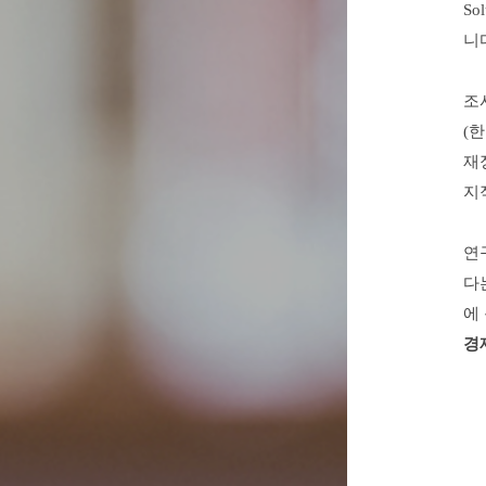
S
니
조
(
재
지
연
다
에
경