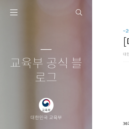
~
대
교육부 공식 블
로그
대한민국 교육부
3