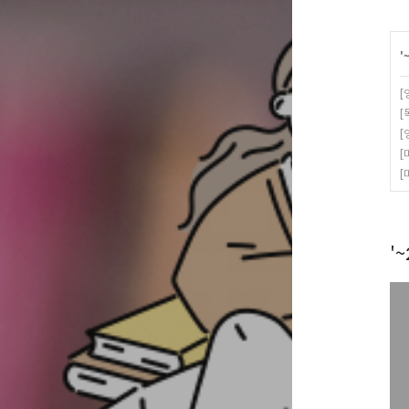
'
[
[
[
[
[
'