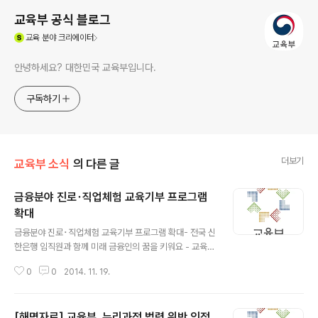
교육부 공식 블로그
(새창열림)
교육
분야 크리에이터
안녕하세요? 대한민국 교육부입니다.
구독하기
더보기
교육부 소식
의 다른 글
금융분야 진로･직업체험 교육기부 프로그램
확대
글 내용
금융분야 진로･직업체험 교육기부 프로그램 확대- 전국 신
한은행 임직원과 함께 미래 금융인의 꿈을 키워요 - 교육부
(부총리 겸 교육부장관 황우여)와 신한은행(은행장 서진
0
0
2014. 11. 19.
원), 한국과학창의재단(이사장 김승환, 이하 창의재단)은 1
1월 19일(수) 서울 중구 광화문 신한은행 청소년금융교육
센터에서『교육기부 활성화 및 금융교육 협력 등에 관한 업
[해명자료] 교육부, 누리과정 법령 위반 인정
무협약(MOU)』을 체결하고 자유학기제 확산 기반 조성과