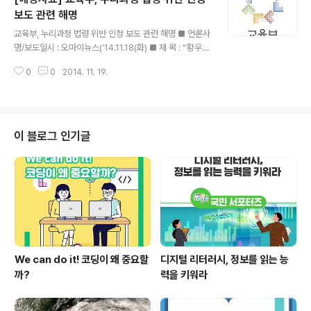
교육기부 활성화를 위해 상호 긴밀히 협력하기로 하였습니
보도 관련 해명
글 내용
다.이번 업무협약을 통해 신한은행이 국내 최초로 설립‧운
교육부, 누리과정 법령 위반 인정 보도 관련 해명 ■ 언론사
영 중인 ‘신한은행 청소년금융교육센터’의 프로그램을 확
명/보도일시 : 오마이뉴스(’14.11.18(화) ■ 제 목 : “황우여
대 보급하여 더 많은 학생들에게 생생한 진로･직업 체험교
장관, 누리과정 법률위반 인정 법률 고치고 준국고성 예산
육 기회를 제공할 수 있게 되었습니다. 신한은행은 교육기
0
0
2014. 11. 19.
지원도 약속” ■ 보도 주요내용 ◦ 김승환 교육감에 따르면
부 프로그램의 강사진 전원을 신한은행 현직 ..
이날 황 장관은 시도교육감들에게 “누리과정 예산을 긴급
편성해 달라”고 요청했다. 그러면서 “시행령이 영유아보육
법을 위반하고 있다”는 교육감들의 지적에 대해 “사실이
그렇다”라고 시인한 뒤 “적어도 2016년 예산편성 전까지
이 블로그 인기글
는 영유아보육법을 개정할 것”이라고 약속했다고 한다. ■
해명 내용 ◦ 당시 최종의 결론은 유보통합을 위한 법률정비
를 추진하자고 한 것으로 누리과정 법률위반을 인정한 것
은 아님 ◦ 누누이 밝힌 바와 같이 정부의 공식입장은 현행
「유아교육법 시..
We can do it! 코딩이 왜 중요할
디지털 리터러시, 정보를 읽는 능
까?
력을 키워라