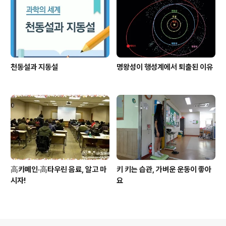
천동설과 지동설
명왕성이 행성계에서 퇴출된 이유
高카페인·高타우린 음료, 알고 마
키 키는 습관, 가벼운 운동이 좋아
시자!
요