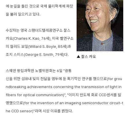
에 눈길을 돌린 것으로 국제 물리학계에 파장
을 불러 일으키고 있다.
수상자는 영국 스탠더드텔레콤연구소 찰스
카오(Charles K. Kao, 76세), 미국 벨연구소
의 월러드 보일(Willard S. Boyle, 85세)과
조지 스미스(George E. Smith, 79세)다.
▲ 찰스 카오
스웨덴 왕립과학원 노벨위원회는 6일 "광통
신을 위한 섬유내 빛의 전달을 염두에 둔 획기적인 연구를 했으므로(for grou
ndbreaking achievements concerning the transmission of light in
fibers for optical communication)", "이미지 반도체 회로 CCD센서를 발
명했으므로(for the invention of an imageing semiconductor circuit-t
he CCD sensor)"라며 시상 이유를 밝혔다.