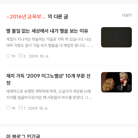
더보기
~2016년 교육부 이야기/신기한 과학세계
의 다른 글
별 볼일 없는 세상에서 내가 별을 보는 이유
글 내용
계절이 지나가는 하늘에는 가을로 가득 차 있습니다. 나는
아무 걱정도 없이 가을 속의 별들을 다 헤일듯 합니다. ... 별
하나에 추억과 별 하나에 사랑과 별 하나에 쓸쓸함과 별 하
19
2
2009. 10. 6.
나에 동경과 별 하나에 시와 별 하나에 어머니, 어머니 윤동
주 시인의 별 헤는 밤 이다. 학교 다닐때 언어 과목을 좋아
했었다. 하지만 그 시절엔 '문학' 이라기보다 하나의 '과
재치 가득 ‘2009 이그노벨상’ 10개 부문 선
목'으로 바라보아야 했기에 시 자체의 아름다움을 느끼기
에는 힘들었던 듯하다. 그래도 윤동주 시인의 별헤는 밤을
정
글 내용
읽으면, 왠지 깜깜한 밤을 맑은 별빛이 비춰주는 느낌이 들
세계적으로 유명한 과학자와 학자, 소설가가 여성용 브래
어서 교실속에서 답답할때면 가끔 읽어보곤 했다. 추석이
지어를 얼굴에 뒤집어쓴 채 사람들의 박수를 받았다. 그 중
끝나는 밤 서울에는 비가 많이 왔다. 비가 와 오랜만에 맑게
에는 2001년 노벨 물리학상 수상자인 볼프강 케테를레(W
개인 하늘을 보니 내 기분까지 좋아졌다. 비가 와서 말끔해
19
1
2009. 10. 6.
olfgang Ketterle) 교수도 포함되어 있다. 지난 10월 1일
진 하늘이라 왠..
하버드 대학교 샌더스 극장(Sanders Theatre)에서 열
린 제19회 ‘이그노벨상(Ig Nobel Prize)’ 시상식의 한 장
면이다. 이들은 공중보건 분야로 상을 받은 엘레나 보드나
(Elena Bodnar) 교수의 ‘방독면 브래지어’ 시연을 돕기
이 블로그 인기글