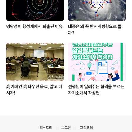
명왕성이 행성계에서 퇴출된 이유
태풍은 왜 꼭 반시계방향으로 돌
까?
高카페인·高타우린 음료, 알고 마
선생님이 알려주는 합격을 부르는
시자!
자기소개서 작성법
의안내
티스토리
로그인
고객센터