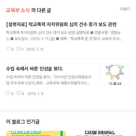
더보기
교육부 소식
의 다른 글
[설명자료] 학교폭력 자치위원회 심의 건수 증가 보도 관련
글 내용
학교폭력 자치위원회 심의 건수 증가 보도 관련 설명자료 ■ 언론사명 : 연합뉴
스 ■ 보도일시 : 2015. 1. 11.(일) ■ 제목 : '학교폭력 준 것 맞나' 교육부 조사
신뢰도 의문 ■ 주요 보도내용 ○ 정진후 의원 조사결과 자치위원회 심의 건수
0
1
2015. 1. 11.
가 작년 대비 증가하여 교육부가 발표한 피해응답률 감소 추세와 배치 - 심의건
수 : ('13 상) 9,713건 → ('14 상) 10,662건 (9.8% 증가) - 1천명당 심의 건수
: ('13 상) 1.49건 → ('14 상) 1.69건 (13.2% 증가) ※ 학교급별 : (초) 0.35건
수업 속에서 바른 인성을 찾다.
→0.51건 : (중) 3.28건→3.56건 : (고) 1,47건→1.68건 ■ 설명 내용 ○ 학교
글 내용
폭력자치위원회 심의건수는 보도된 바와 같이 증가된 것으로 나타나고 있으..
수업 속에서 바른 인성을 찾다.- 「2014년 인성교육중심수
업 우수사례 시상식」개최 - 교육부와 세종시특별자치시교
육청은 2015년 1월 8일(목) 오후 3시, 대전 유성호텔에서
0
0
2015. 1. 9.
『2014년 인성교육중심수업 우수사례 공모전』시상식을
개최합니다. 『인성교육중심수업 우수사례 공모전』은 일반
교과에서 ‘교수‧학습 방법 개선’을 통해 ‘인성교육’을 실천
한 사례를 선정하여 일반화하기 위한 목적으로 2013년에
시작되었습니다. ‘인성교육중심수업’은 일반 교과 수업의
이 블로그 인기글
개선을 통해 학생들이 바른 인성*을 함양하도록 계획‧운영
되는 수업으로, 국정과제인 ‘학교교육 정상화’의 세부과제