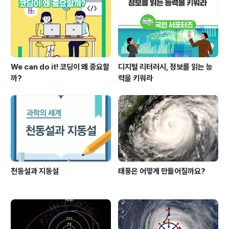
로 추진되고 있습니다. * 인성덕목 예시 : 정직‧책임‧존중‧
배려‧공감‧소통‧협동 등 2014년 공모전에는 124팀(또는
개인)이 응모하였으며, ..
We can do it! 코딩이 왜 중요할
디지털 리터러시, 정보를 읽는 능
까?
력을 키워라
천동설과 지동설
태풍은 어떻게 만들어질까요?