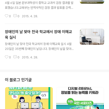
4월 6일 일본 문부과학성이 중학교 교과서 검정 결과를 발
표했습니다.교육부는 반역사적인 검정 결과 발표를 강력히
규탄하며 즉각적인 시정을 요구하는 바입니다.
0
0
2015. 4. 28.
장애인의 날 맞아 전국 학교에서 장애 이해교
육 실시
글 내용
장애인의 날 맞아 전국 학교에서 장애 이해교육 실시 4월
20일은 35번째 장애인의 날입니다. 장애인의 날을 맞아
초·중·고등학생들의 장애인식 개선을 위해 특별기획방송을
0
0
2015. 4. 28.
활용한 장애이해 수업이 전국적으로 실시됐습니다. 초등학
생의 경우 오전 9시부터 를 KBS 라디오를 통해 진행하고
요. 중·고등학생은 오후 1시부터 KBS TV를 통해 장애이해
드라마 를 시청합니다. 특별기획 방송 수업을 통해 학생들
은 서로 장애에 대한 생각과 경험을 나누고, 장애인을 보다
이 블로그 인기글
자연스럽게 이해하는 시간을 갖게 됩니다. 또 장애인의 날
을 맞아 장애학생 교육 유공자 143명에게는 부총리 겸 교
육부장관 표창을 수여합니다.이날 표창은 장애학생 교육에
공헌한 분들을 격려하고, 우수사례를 나누기 위하여 교원,
공무원, 장애대학생 업무담당자..