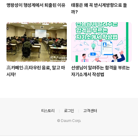
명왕성이 행성계에서 퇴출된 이유
태풍은 왜 꼭 반시계방향으로 돌
까?
高카페인·高타우린 음료, 알고 마
선생님이 알려주는 합격을 부르는
시자!
자기소개서 작성법
의안내
티스토리
로그인
고객센터
© Daum Corp.