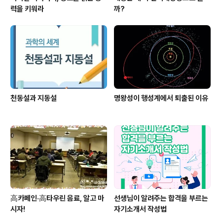
력을 키워라
까?
천동설과 지동설
명왕성이 행성계에서 퇴출된 이유
高카페인·高타우린 음료, 알고 마
선생님이 알려주는 합격을 부르는
시자!
자기소개서 작성법