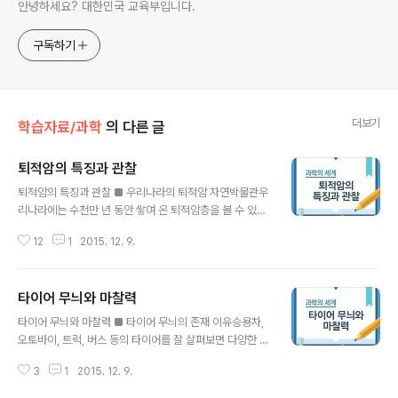
안녕하세요? 대한민국 교육부입니다.
구독하기
더보기
학습자료/과학
의 다른 글
퇴적암의 특징과 관찰
글 내용
퇴적암의 특징과 관찰 ■ 우리나라의 퇴적암 자연박물관우
리나라에는 수천만 년 동안 쌓여 온 퇴적암층을 볼 수 있는
곳이 있습니다. 전라북도 부안군 벽산면 격포리에는 시루
12
1
2015. 12. 9.
떡처럼 차곡차곡 쌓인 퇴적층의 교과서라 불리는 곳이 있
습니다. 겹겹이 쌓인 퇴적층에는 홍수, 화산 분출 등의 흔적
도 함께 기록되어 있습니다. 가로 세로 10여 km에 깊이 5
타이어 무늬와 마찰력
00m로 추정되는 거대한 퇴적층을 통해 수천만 년에 걸쳐
글 내용
시간 여행을 하는 것 같은 착각이 듭니다. 겹겹이 쌓인 퇴적
타이어 무늬와 마찰력 ■ 타이어 무늬의 존재 이유승용차,
지대는 역암층도 있고, 사암층도 있습니다. 또 일부 지층이
오토바이, 트럭, 버스 등의 타이어를 잘 살펴보면 다양한 무
구불구불 구겨진 부분이 있어 지층의 모양을 공부할 수 있
늬가 있는 것을 알 수 있습니다. 이 무늬들은 왜 있는 것일
습니다. 세계적으로 희귀한 격포리 퇴적층은 퇴적암이 어
3
1
2015. 12. 9.
까요? 또, 모든 타이어에는 무늬가 있는 것일까요? 그렇지
떤 형태로 거대하게 만들어지는지 직접 확인할 수 있는 현
않습니다. 일반 자동차가 아닌 경주용 자동차들이 사용하