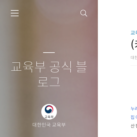
교
대
교육부 공식 블
로그
누
집
대한민국 교육부
산 