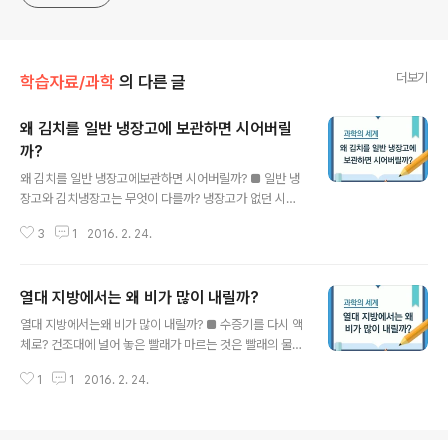
더보기
학습자료/과학
의 다른 글
왜 김치를 일반 냉장고에 보관하면 시어버릴
까?
글 내용
왜 김치를 일반 냉장고에보관하면 시어버릴까? ■ 일반 냉
장고와 김치냉장고는 무엇이 다를까? 냉장고가 없던 시절,
우리 조상들은 김치를 어떻게 보관했을까요? 김장철인 11
3
1
2016. 2. 24.
월부터 다음 해인 2월까지 땅속의 온도는 0℃에서 -1℃
사이로 김치의 유산균 발효가 적절하게 이루어지는 온도입
니다. 이러한 온도를 활용하여 우리 조상들은 김치를 옹기
열대 지방에서는 왜 비가 많이 내릴까?
에 담아 땅속에 묻어 보관하였습니다. 오늘날 현대인들은
글 내용
냉장고가 발명된 후, 김치를 땅속에 묻지 않고 냉장고에 보
열대 지방에서는왜 비가 많이 내릴까? ■ 수증기를 다시 액
관하게 되었습니다. 일반 냉장고는 일정 기간 냉각을 반복
체로? 건조대에 널어 놓은 빨래가 마르는 것은 빨래의 물이
하기 때문에 냉장고 안의 온도 차이가 심하다는 단점이 있
증발하였기 때문이라는 것, 다들 알고 계시죠? 증발은 액체
습니다. 그래서 냉장고에 넣은 김치는 쉽게 건조해지고, 빨
1
1
2016. 2. 24.
인 물이 기체인 수증기로 변화하는 현상인데요, 증발은 물
리 시어버렸죠. 이러한 문제점을 해결하고자 발명된 것이
의 표면에서 액체인 물이 기체인 수증기로 변화하는 현상
김치냉장고입니다. 김치냉장고는 어떻게 이러..
으로 주변의 온도가 높거나 공기와 맞닿아 있는 부분이 넓
을수록 잘 일어납니다. 증발된 물은 기체인 수증기로 공기