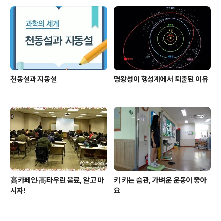
천동설과 지동설
명왕성이 행성계에서 퇴출된 이유
高카페인·高타우린 음료, 알고 마
키 키는 습관, 가벼운 운동이 좋아
시자!
요