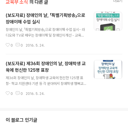
더보기
교육부 소식
의 다른 글
(보도자료) 장애인의 날, 「특별기획방송」으로
장애이해 수업 실시
글 내용
장애인의 날, 「특별기획방송」으로 장애이해 수업 실시- 라
디오와 TV로 배우는 장애이해 및 장애인식개선 - 교육부
(부총리 겸 장관 이준식)는 4월 20일(수)「제36회 장애인
0
0
2016. 5. 24.
의 날」을 맞아 특별기획방송을 활용하여 전국 초․중․고 학생
의 장애이해 수업을 실시했습니다. 장애이해 특별기획방송
은 2005년부터 매년 교육용으로 제작하는 프로그램으로,
(보도자료) 제36회 장애인의 날, 장애학생 교
전국 모든 학생들이 TV‧라디오 등 방송매체를 통해 장애이
해 수업에 참여하며 높은 호응을 보였습니다. 각 학교에서
육에 헌신한 125명 표창
글 내용
는 초·중등 과정별 맞춤형으로 제작된 라디오 및 TV를 활
제36회 장애인의 날, 장애학생 교육에 헌신한 125명 표
용한 수업활동에 참여하며 장애를 이해하는 시간을 가졌습
창- 학교‧지원센터‧기관 등 각 분야에서 장애학생 행복교육
니다. 초등학생은 4월 20일 오전 9시부터 KBS 라디오로
에 기여 - 교육부는 「제36회 장애인의 날(4. 20.)」을 맞이
송출되는 「대한민국 1교시 대화가 필요해」를 청취하며 장
0
0
2016. 5. 24.
하여 장애학생의 행복교육을 위해 공헌한 유공자 125명을
애이해 수업을 진행합니다. *..
표창하였습니다. 이번 표창은 교육 현장에서 장애학생들의
사회통합과 삶의 질 향상을 위해 이바지한 교직원을 비롯
하여 장애대학생들이 성공적인 대학 생활을 마칠 수 있도
록 각종 지원을 아끼지 않은 장애대학생 지원 담당자 등 각
이 블로그 인기글
분야에서 선정되었습니다.※ 표창 분야 및 인원 : 교직원(11