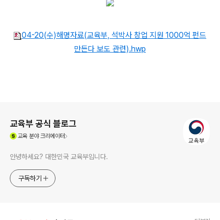
04-20(수)해명자료(교육부, 석박사 창업 지원 1000억 펀드
만든다 보도 관련).hwp
로그 정보
교육부 공식 블로그
(새창열림)
교육
분야 크리에이터
안녕하세요? 대한민국 교육부입니다.
구독하기