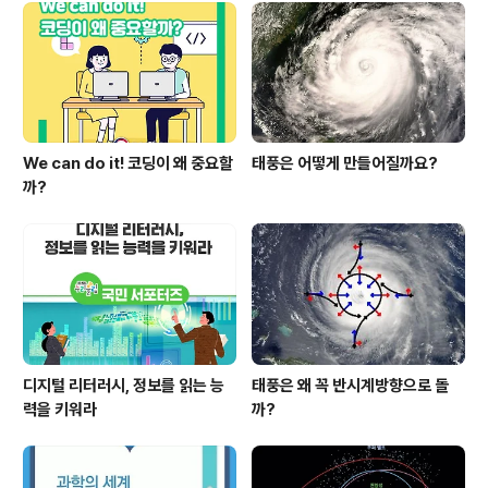
6명), 장애대학생 지원(5명), 교육지원 유관기관(4명) 등
총 125명​장애학생 교육에 공헌한 수상자의 주요 공적내용
은 다음과 같습니다. 충남기계공업고등학교 교사 함동혁
(남, 44세)은 시..
We can do it! 코딩이 왜 중요할
태풍은 어떻게 만들어질까요?
까?
디지털 리터러시, 정보를 읽는 능
태풍은 왜 꼭 반시계방향으로 돌
력을 키워라
까?