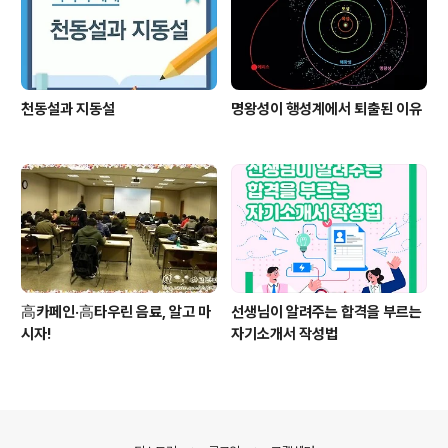
천동설과 지동설
명왕성이 행성계에서 퇴출된 이유
高카페인·高타우린 음료, 알고 마
선생님이 알려주는 합격을 부르는
시자!
자기소개서 작성법
의안내