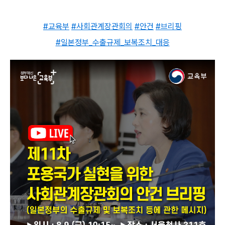
#
교육부
#
사회관계장관회의
#
안건
#
브리핑
#
일본정부_수출규제_보복조치_대응