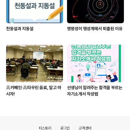
천동설과 지동설
명왕성이 행성계에서 퇴출된 이유
高카페인·高타우린 음료, 알고 마
선생님이 알려주는 합격을 부르는
시자!
자기소개서 작성법
의안내
티스토리
로그인
고객센터