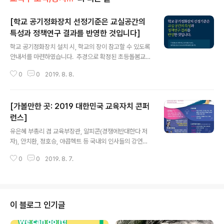
[학교 공기정화장치 선정기준은 교실공간의
특성과 정책연구 결과를 반영한 것입니다]
글 내용
학교 공기정화장치 설치 시, 학교의 장이 참고할 수 있도록
안내서를 마련하였습니다. ​ 추경으로 확정된 초등돌봄교실
등의 경우, 공기청정기와 기계환 설비를 동시에 설치할 계
0
0
2019. 8. 8.
획입니다. ​ ▶ 관련 설명자료 자세히보기 : https://blog.n
aver.com/moeblog/221609916378 학교 공기정화
장치 선정기준은 교실 공간의 특성과 한국실내환경학회의
[가볼만한 곳: 2019 대한민국 교육자치 콘퍼
정책연구 결과를 반영한 것입니다. 학교 공기정화장치 선
정기준은 교실 공간의 특성과한국실내환경학회의 정책연
런스]​
글 내용
구 결과를 반영한 것입니다.​... blog.naver.com #학교 #
유은혜 부총리 겸 교육부장관, 알피콘(경쟁에반대한다 저
공기정화장치 #선정기준 #교실공간 #정책연구 #안내서
자), 안치환, 정호승, 야콥헥트 등 국내외 인사들의 강연과
#공기청정기 #초등돌봄교실 ​
다양한 포럼, 문화제까지 모두 들을 수 있는 교육 축제! 학
0
0
2019. 8. 7.
생, 학부모, 주민, 교직원 등 관심 있는 누구나 무료로 방문
하실 수 있어요! ▷일시 : 8/7(수) ~ 8/9(금) ▷장소 : 한국
교원대학교 일대 ▷강연주제 : 교육자치체제, 혁신·미래교
육, 시민과 교육 주권 ▷프로그램 보기 : http://www.cea
2019.org #교육자치 #대한민국교육자치콘퍼런스 #알피
이 블로그 인기글
콘 #경쟁에반대한다 #안치환 #정호승 #야콥헥트 #한국
교원대학교