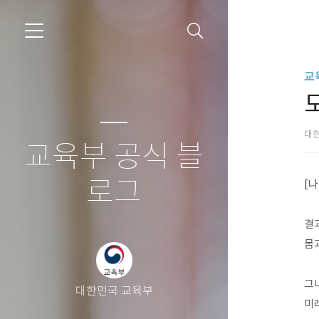
교
대
교육부 공식 블
로그
[
결
몸
그
대한민국 교육부
미