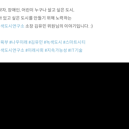
자, 장애인, 어린이 누구나 살고 싶은 도시,
아 있고 싶은 도시를 만들기 위해 노력하는
녹색도시연구소
소장 김유민 위원님의 이야기입니다. :)
교육부
#나우미래
#김유민
#녹색도시
#스마트시티
녹색도시연구소
#미래사회
#지속가능성
#IT기술