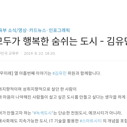
육부 소식/영상·카드뉴스·인포그래픽
모두가 행복한 숨쉬는 도시 - 김유
한민국 교육부
2019. 8. 22. 18:20
나우미래] 열 아홉번째 이야기는
#김유민
위원과 함께합니다.
과지향적이며 성취지향적으로 살던 한 사람이
과 마음이 나약해진 사람들이 살고 싶은 도시를 만들고 싶다는 생각을 하게
녀가 만들고자 하는 '
#녹색도시
'는 단순한 전원도시, 에코시티가 아니라,
래사회에도 지속가능한 도시, IT 기술을 활용한
#스마트시티
의 개념을 포