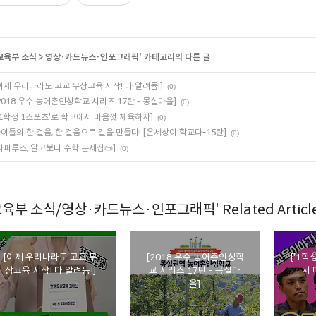
교육부 소식
>
영상·카드뉴스·인포그래픽
' 카테고리의 다른 글
이제 우리나라도 고교 무상교육 시작! 다 알려듐!]
(0)
2018 우수 농어촌인성학교 시리즈 17탄 - 몽실마을]
(0)
'1학생 1스포츠'로 학교에서 마음껏 체육하자]
(0)
이들의 한 걸음, 한 걸음으로 길을 만들다! [온세상이 학교다-15탄]
(0)
파피루스, 알고보니 수학 문제집📜]
(0)
교육부 소식/영상·카드뉴스·인포그래픽' Related Articl
[이제 우리나라도 고교 무
[2018 우수 농어촌인성학
['1학
상교육 시작! 다 알려듐!]
교 시리즈 17탄 - 몽실마
서 
을]