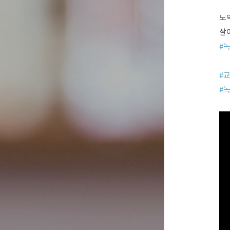
노약
살
#
#
#