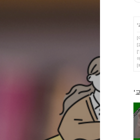
'
[
[
[
아
[
'