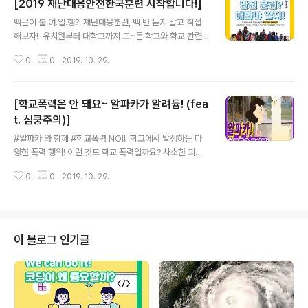
[2019 재난대응안전한국훈련 시작합니다!]
글 내용
백문이 불.여.일.행?! 재난대응훈련, 백 번 듣지 말고 직접
해보자! ​ 유치원부터 대학교까지 모~든 학교와 학교 관련
교육기관, 국립대병원까지 '2019 재난대응안전한국훈련'
0
0
2019. 10. 29.
적극 참여해주세요! ​ ▶자세히 보기: https://bit.ly/32W0
FYC #교육부 #2019재난대응안전한국훈련 #학생_선생
님_학부모까지 #전국학교_모두
[학교폭력은 안 돼요~ 알파카가 알려듐! (fea
t. 심쿵주의)]
글 내용
#알파카 와 함께 #학교폭력 NO!! ​ 학교에서 발생하는 다
양한 폭력 행위! 이런 것도 학교 폭력일까요? 사소한 괴롭
힘과 장난도 학교폭력이 될 수 있다는 사실! 행복초등학교
0
0
2019. 10. 29.
의 최강이와 유라의 이야기를 만나보세요~ ​ 세상 귀염 깜
찍한 알파카가 들려주는 우리 친구들이 조심해야 할 학교
폭력 이야기입니다! #교육부 #학교폭력 #학생 #괴롭힘 #
장난 #예방법 #알파카 #친구 #이름 #별명 #폭력방지 #
정부혁신
이 블로그 인기글