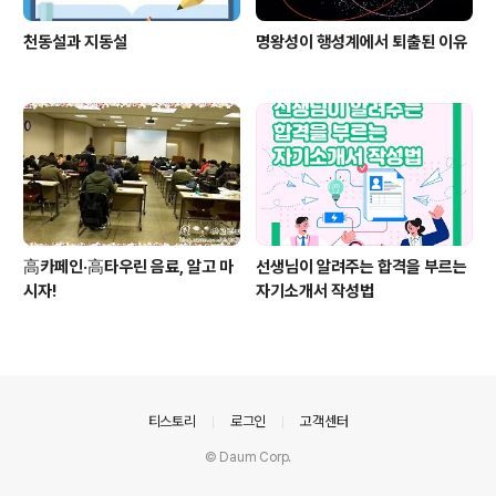
천동설과 지동설
명왕성이 행성계에서 퇴출된 이유
高카페인·高타우린 음료, 알고 마
선생님이 알려주는 합격을 부르는
시자!
자기소개서 작성법
의안내
티스토리
로그인
고객센터
© Daum Corp.