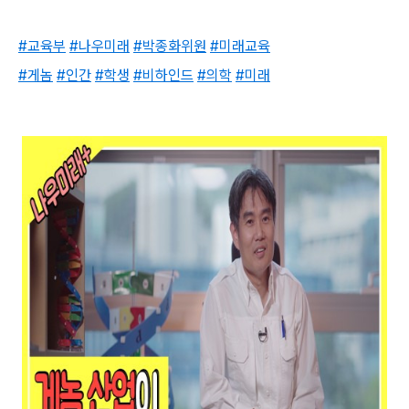
#교육부
#나우미래
#박종화위원
#미래교육
#게놈
#인간
#학생
#비하인드
#의학
#미래