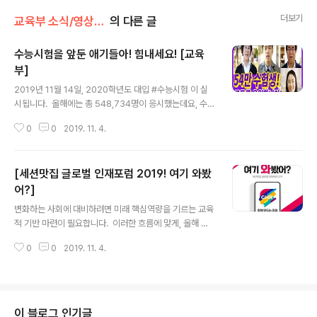
더보기
교육부 소식/영상·카드뉴스·인포그래픽
의 다른 글
수능시험을 앞둔 애기들아! 힘내세요! [교육
부]
글 내용
2019년 11월 14일, 2020학년도 대입 #수능시험 이 실
시됩니다. ​ 올해에는 총 548,734명이 응시했는데요, 수험
생을 응원하는 학부모님, 후배, 선생님, 교육부 직원(?) 등
0
0
2019. 11. 4.
많은 분들을 교육부가 만나고 왔습니다. ​ 딸에게 응원 메시
지를 보내며 왠지 모르게 코 끝이 찡해지는 아부지부터 수
험생 애기들을 사랑하는 마음을 전하는 담임 쌤까지! 가슴
[세션맛집 글로벌 인재포럼 2019! 여기 와봤
따뜻한 응원을 보냅니다 :) #교육부 #대학수학능력시험 #
수능 #수능응원 #수험생 #코끝찡 #수험생화이팅
어?]
글 내용
변화하는 사회에 대비하려면 미래 핵심역량을 기르는 교육
적 기반 마련이 필요합니다. ​ 이러한 흐름에 맞게, 올해 글
로벌 인재포럼에서는 교육정책의 핵심 아젠다로 '핵심역량
0
0
2019. 11. 4.
을 갖춘 미래인재 양성' 과 '모든 사람의 성장 기회 보장'을
꼽았습니다! 여러분의 많은 참여 부탁드립니다. ​ 시간: 201
9.11.06~07 장소: 그랜드 워커힐 서울 ​ 더 자세한 내용은
영상과 카드뉴스를 통해 확인해보세요! #교육부 #글로벌_
인재포럼 #미래인재 #핵심역량 #성장기회 #한국직업능
이 블로그 인기글