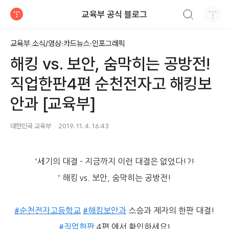
검색하기
교육부 공식 블로그
티스토리
교육부 소식/영상·카드뉴스·인포그래픽
해킹 vs. 보안, 숨막히는 공방전!
직업한판4편 순천전자고 해킹보
안과 [교육부]
대한민국 교육부
2019. 11. 4. 16:43
'세기의 대결 - 지금까지 이런 대결은 없었다!?!
' 해킹 vs. 보안, 숨막히는 공방전!
#순천전자고등학교
#해킹보안과
스승과 제자의 한판 대결!
#직업한판
4편 에서 확인하세요!