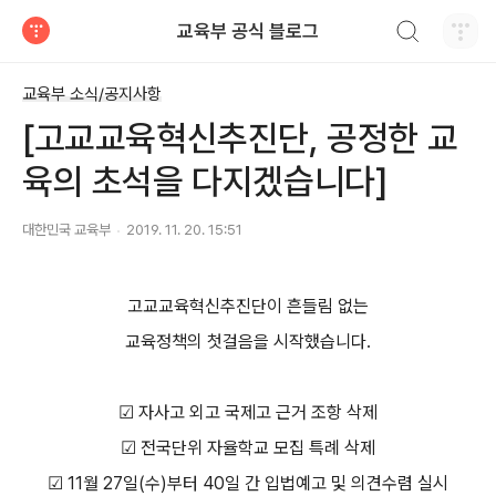
검색하기
교육부 공식 블로그
티스토리
교육부 소식/공지사항
[고교교육혁신추진단, 공정한 교
육의 초석을 다지겠습니다]
대한민국 교육부
2019. 11. 20. 15:51
고교교육혁신추진단이 흔들림 없는
교육정책의 첫걸음을 시작했습니다.
☑ 자사고 외고 국제고 근거 조항 삭제
☑ 전국단위 자율학교 모집 특례 삭제
☑ 11월 27일(수)부터 40일 간 입법예고 및 의견수렴 실시