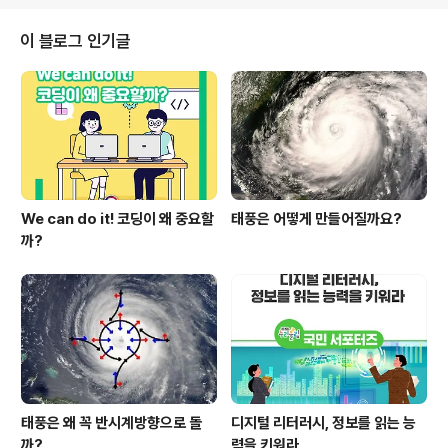
청문의: 1599-2000 #교육부 #한국장학재단 #국가장학
금 #대학생 #더_많은_학생들의_꿈을_지원합니다
이 블로그 인기글
We can do it! 코딩이 왜 중요할
태풍은 어떻게 만들어질까요?
까?
태풍은 왜 꼭 반시계방향으로 돌
디지털 리터러시, 정보를 읽는 능
까?
력을 키워라