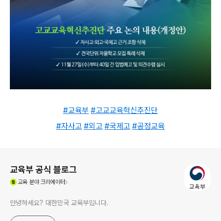
#교육부
#고교교육혁신추진단
#자사고
#외고
#국제고
#공정교육
로그 정보
교육부 공식 블로그
(새창열림)
교육
분야 크리에이터
안녕하세요? 대한민국 교육부입니다.