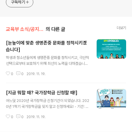
구독하기
더보기
교육부 소식/공지사항
의 다른 글
[눈높이에 맞춘 생명존중 문화를 정착시키겠
습니다]
글 내용
학생과 청소년들에게 생명존중 문화를 정착시키고, 극단적
선택으로부터 보호하기 위해 최선의 노력을 다하겠습니다.
​ ☑️ 학생정서, 행동특성 검사 실시 ☑️ 청소년 모바일상담센
0
0
2019. 11. 19.
터 운영 ☑️ 자살 예방 문화 확산 ​ #학생 #청소년 #생명존
중 #생명사랑_나우 #정서 #자살예방 #온라인상담 #다_
들어줄_개
[지금 뭐할 때? 국가장학금 신청할 때!]
글 내용
어느덧 2020년 국가장학금 신청기간이 되었습니다. 202
0년 1학기 국가장학금을 잊지 말고 신청하세요! - 기간: 2
019.11.19(화)~ 2019.12.17(화) 18시 - 대상: 재학생, 신
0
0
2019. 11. 19.
입생, 편입생, 재입학생, 복학생, 입학예정자(고3, 재수생
등) - 신청방법: 한국장학재단 홈페이지 및 모바일 앱에서
신청 ▶ 한국장학재단 바로가기: www.kosaf.go.kr ▶ 신