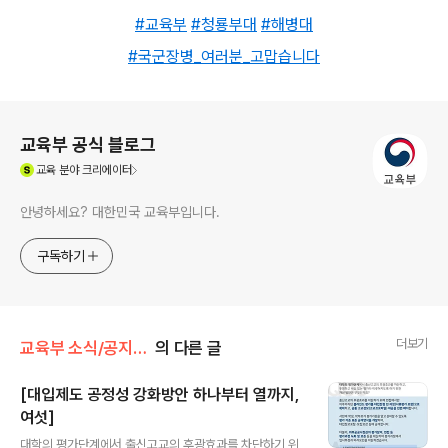
#
교육부
#
청룡부대
#
해병대
#
국군장병_여러분_고맙습니다
로그 정보
교육부 공식 블로그
(새창열림)
교육
분야 크리에이터
안녕하세요? 대한민국 교육부입니다.
구독하기
더보기
교육부 소식/공지사항
의 다른 글
[대입제도 공정성 강화방안 하나부터 열까지,
여섯]
글 내용
대학의 평가단계에서 출신고교의 후광효과를 차단하기 위