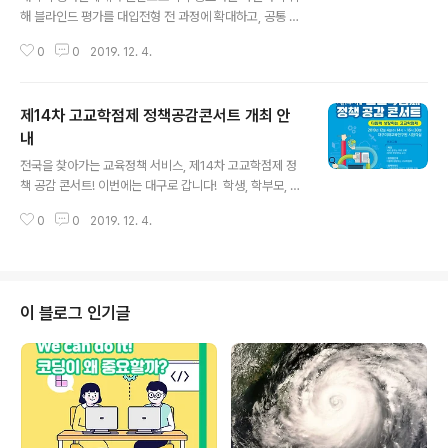
해 블라인드 평가를 대입전형 전 과정에 확대하고, 공통 고
교정보 제공을 전면 폐지합니다. ​ ▶자세히 보기 https://b
0
0
2019. 12. 4.
it.ly/2L5bsJ1 ​ #대입제도 #공정성 #강화방안 #대입전
형 #블라인드평가 #고교정보 #전면폐지
제14차 고교학점제 정책공감콘서트 개최 안
내
글 내용
전국을 찾아가는 교육정책 서비스, 제14차 고교학점제 정
책 공감 콘서트! 이번에는 대구로 갑니다! ​ 학생, 학부모, 선
생님들은 고교학점제에 대해 어떻게 생각하고 있을까요?
0
0
2019. 12. 4.
강은희 대구교육감과 교육부 관계자가 함께하는 "다함께
성장하는 고교학점제" 토크콘서트도 진행됩니다. 학생들의
꿈에 날개를 달아줄 #고교학점제 이야기, 함께 들어보실까
요? ​ ▶일시: 2019년 12월 4일(수) 14:00 ~ 16:30 ▶장
소: 대구미래교육연구원 시청각실 #교육정책 #고교학점제
이 블로그 인기글
#정책공감콘서트 #대구광역시교육청 #미래세대 #학부모
#교육현장 #토크콘서트 #국가평생교육진흥원