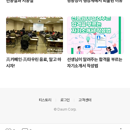
천동설과 지동설
명왕성이 행성계에서 퇴출된 이유
高카페인·高타우린 음료, 알고 마
선생님이 알려주는 합격을 부르는
시자!
자기소개서 작성법
의안내
티스토리
로그인
고객센터
© Daum Corp.