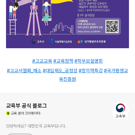
#고교교육
#교육정책
#학부모설명회
#고교서열화_해소
#대입제도_공정성
#창의력특강
#국가평생교
육진흥원
로그 정보
교육부 공식 블로그
(새창열림)
교육
분야 크리에이터
안녕하세요? 대한민국 교육부입니다.