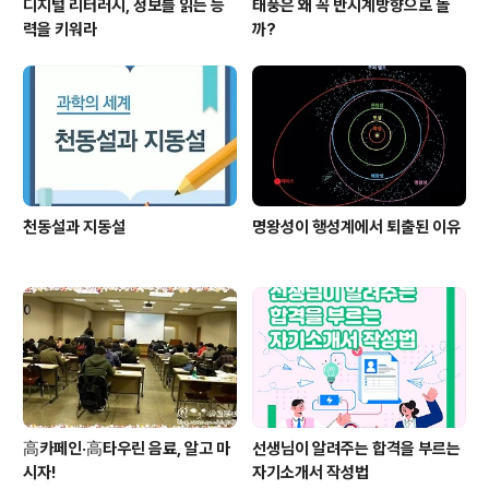
디지털 리터러시, 정보를 읽는 능
태풍은 왜 꼭 반시계방향으로 돌
력을 키워라
까?
천동설과 지동설
명왕성이 행성계에서 퇴출된 이유
高카페인·高타우린 음료, 알고 마
선생님이 알려주는 합격을 부르는
시자!
자기소개서 작성법