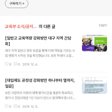
구독하기
더보기
교육부 소식/공지사항
의 다른 글
[일반고 교육역량 강화방안 대구 지역 간담
회]
글 내용
대구 지역 일반고 현장 방문을 통해 미래 역량을 기르는 수
업 변화가 시작된 것을 확인했습니다. 모든 학생이 소질과
진로에 맞는 역량을 키울 수 있도록 체계적인 교육체계를
0
0
2019. 12. 6.
구축하겠습니다. 🙂 #교육부 #일반고 #역량강화 #대구 #
간담회 #에듀테크 #두드림학교 #선도학교 #고교학점제
#하빈초 #칠곡중 #다사고
[대입제도 공정성 강화방안 하나부터 열까지,
일곱]
글 내용
모든 지원자의 서류에 대해 평가시간을 충분히 확보하고,
평가 시 전임사정관 1인 이상이 반드시 참여해야 합니다. ​
▶자세히 보기 https://bit.ly/2L5bsJ1 ​ #교육부 #대입
0
0
2019. 12. 5.
제도 #대입공정성강화 #서류평가 #전임사정관 #입학사