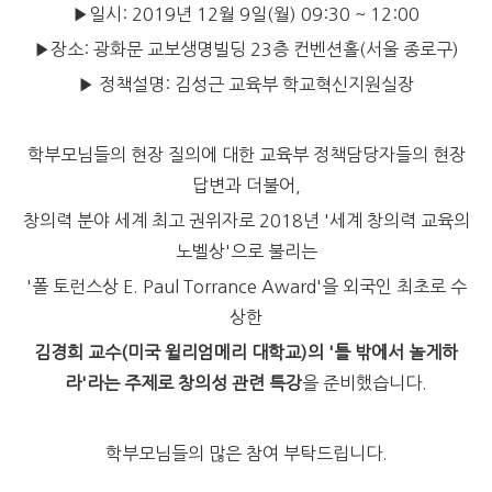
▶일시: 2019년 12월 9일(월) 09:30 ~ 12:00
▶장소: 광화문 교보생명빌딩 23층 컨벤션홀(서울 종로구)
▶ 정책설명: 김성근 교육부 학교혁신지원실장
학부모님들의 현장 질의에 대한 교육부 정책담당자들의 현장
답변과 더불어,
창의력 분야 세계 최고 권위자로 2018년 '세계 창의력 교육의
노벨상'으로 불리는
'폴 토런스상 E. Paul Torrance Award'을 외국인 최초로 수
상한
김경희 교수(미국 윌리엄메리 대학교)의 '틀 밖에서 놀게하
라'라는 주제로 창의성 관련 특강
을 준비했습니다.
학부모님들의 많은 참여 부탁드립니다.