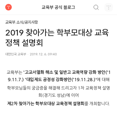
검색하기
교육부 공식 블로그
티스토리
교육부 소식/공지사항
2019 찾아가는 학부모대상 교육
정책 설명회
대한민국 교육부
2019. 12. 6. 09:40
교육부는
'고교서열화 해소 및 일반고 교육역량 강화 방안('1
9.11.7.) '대입제도 공정성 강화방안('19.11.28.)'
에 대해
학부모님들의 궁금증을 해결해 드리고자 1차 교육정책 설명
회(경기도 성남)에 이어
제2차 찾아가는 학부모대상 교육정책 설명회
를 개최합니다.