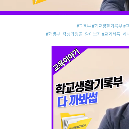
#교육부
#학교생활기록부
#
#학생부_작성과정을_알아보자
#교과세특_하