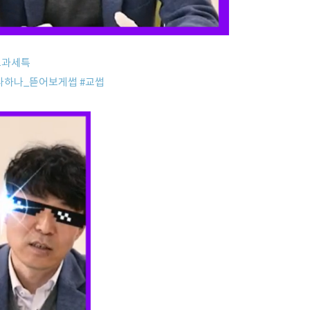
교과세특
나하나_뜯어보게썹
#교썹