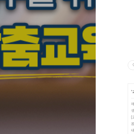
'
에
생
[
꿈
내