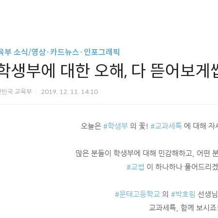
육부 소식/영상·카드뉴스·인포그래픽
[학생부에 대한 오해, 다 뜯어보게썹
한민국 교육부
2019. 12. 11. 14:10
오늘은
#학생부
의 꽃!
#교과세특
에 대해 자
많은 분들이 학생부에 대해 민감해하고, 어떤 
#교썹
이 하나하나 풀어드리겠
#문태고등학교
의
#박호림
선생님
교과세특, 함께 보시죠