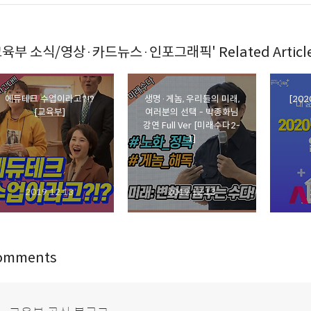
교육부 소식/영상·카드뉴스·인포그래픽' Related Articl
에듀테크 수업이라고?!?
생명·게놈, 우리들의 미래,
[20
[교육부]
여러분의 선택 - 박종화님
강연 Full Ver [미래수다2-
1]
2019.12.13
2019.12.13
omments