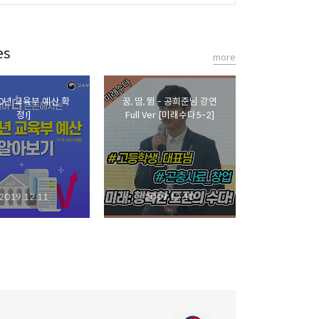
es
more
20년 교육부 예산 확
꿈, 땀, 뜀 - 공희준님 강연
정!]
Full Ver [미래수다5-2]
2019.12.11
2019.12.10