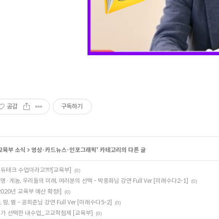
공감
구독하기
교육부 소식
>
영상·카드뉴스·인포그래픽
' 카테고리의 다른 글
듀테크 수업이라고?!?[교육부]
(0)
명·게놈, 우리들의 미래, 여러분의 선택 - 박종화님 강연 Full Ver [미래수다2-1]
(0)
2020년 교육부 예산 확정!]
(0)
, 땀, 뜀 - 공희준님 강연 Full Ver [미래수다5-2]
(0)
가 선택한 내수업_고교학점제 [교육부]
(0)