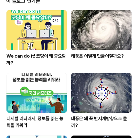
이 블로그 인기글
미래교육 #내가_뽑은_2019_공감교육정책은 #미래교육
_타자왕은_나야나 #이벤트
We can do it! 코딩이 왜 중요할
태풍은 어떻게 만들어질까요?
까?
디지털 리터러시, 정보를 읽는 능
태풍은 왜 꼭 반시계방향으로 돌
력을 키워라
까?