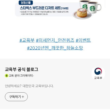
#
교육부
#
미세먼지_안전퀴즈
#
이벤트
#
2020년엔_깨끗한_하늘소망
로그 정보
교육부 공식 블로그
(새창열림)
교육
분야 크리에이터
안녕하세요? 대한민국 교육부입니다.
구독하기