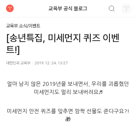
검색하기
교육부 공식 블로그
티스토리
교육부 소식/이벤트
[송년특집, 미세먼지 퀴즈 이벤
트!]
대한민국 교육부
2019. 12. 24. 13:27
얼마 남지 않은 2019년을 보내면서, 우리를 괴롭혔던
미세먼지도 멀리 보내버려요♬
미세먼지 안전 퀴즈를 맞추면 깜짝 선물도 준다구요?!
🎁