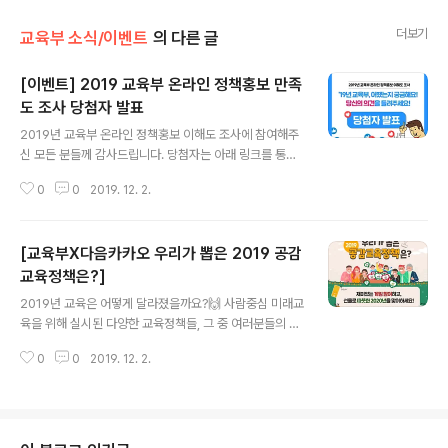
더보기
교육부 소식/이벤트
의 다른 글
[이벤트] 2019 교육부 온라인 정책홍보 만족
도 조사 당첨자 발표
글 내용
2019년 교육부 온라인 정책홍보 이해도 조사에 참여해주
신 모든 분들께 감사드립니다. 당첨자는 아래 링크를 통해
확인해주세요! ▶당첨자 확인: https://bit.ly/37W8Gja
0
0
2019. 12. 2.
교육부 소통활동에 대한 소중한 의견을 향후 온라인 정책
홍보에 반영하여 더 나은 모습으로 국민께 다가가겠습니
다! #교육부 #온라인정책홍보 #설문조사 #이벤트 #당첨
[교육부X다음카카오 우리가 뽑은 2019 공감
자발표 #경품 #소통왕_교육부
교육정책은?]
글 내용
2019년 교육은 어떻게 달라졌을까요?🙌 사람중심 미래교
육을 위해 실시된 다양한 교육정책들, 그 중 여러분들의 최
애 공감정책은 무엇인가요?💕 ​ 교육부와 다음카카오가 함
0
0
2019. 12. 2.
께하는 "2019년 교육정책에 대한 모든 것"👍 재미있는 게
임과 투표로 함께 알아봐요! 귀여운 카카오프렌즈 선물은
뽀-너스🎊 ​ 👉캠페인 기간 : 2019.12.2.(월)~12.31(화)
👉당첨자 발표 : 2020.1.6.(월) ​ ▶ 지금 바로 GOGO!! h
ttps://bit.ly/35RyafF #교육부 #다음카카오 #사람중심