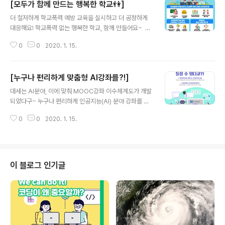
[모두가 함께 만드는 행복한 학교👫]
글 내용
더 철저하게 학교폭력 예방 교육을 실시하고 더 공정하게
대응해요! 학교폭력 없는 행복한 학교, 함께 만들어요~ ​ ▶
자세히보기: https://bit.ly/2FSSyly ​ #교육부 #학교폭력
0
0
2020. 1. 15.
예방대책 #학폭 #학교폭력_없는_학교_만들겠습니다
[누구나 편리하게 맞춤형 AI강좌를?!]
글 내용
대세는 AI분야, 이에 맞춰 MOOC강좌 이수체계도가 개발
되었다구~ 누구나 편리하게 인공지능(AI) 분야 강좌를 들
을 수 있다는 거쥐~ ​ AI강좌는 K-MOOC에서! ▶ www.k
0
0
2020. 1. 15.
mooc.kr 자세히 보기 ▶ https://bit.ly/35SQZyN ​ #교
육부 #인공지능 #KMOOC #AI강좌는_케이무크에서
이 블로그 인기글