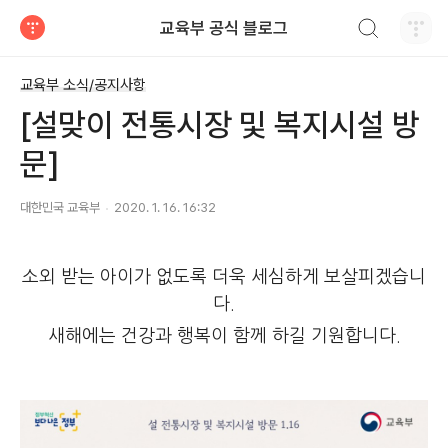
검색하기
교육부 공식 블로그
티스토리
교육부 소식/공지사항
[설맞이 전통시장 및 복지시설 방
문]
대한민국 교육부
2020. 1. 16. 16:32
소외 받는 아이가 없도록 더욱 세심하게 보살피겠습니
다.
새해에는 건강과 행복이 함께 하길 기원합니다.