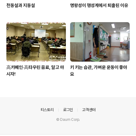
천동설과 지동설
명왕성이 행성계에서 퇴출된 이유
高카페인·高타우린 음료, 알고 마
키 키는 습관, 가벼운 운동이 좋아
시자!
요
의안내
티스토리
로그인
고객센터
© Daum Corp.