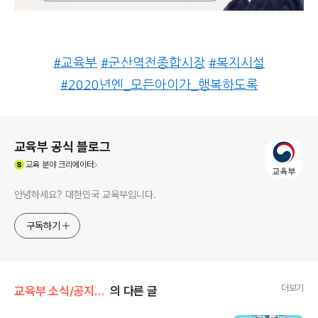
#
교육부
#
군산역전종합시장
#
복지시설
#
2020년엔_모든아이가_행복하도록
로그 정보
교육부 공식 블로그
(새창열림)
교육
분야 크리에이터
안녕하세요? 대한민국 교육부입니다.
구독하기
더보기
교육부 소식/공지사항
의 다른 글