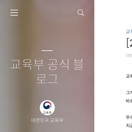
교
대
교육부 공식 블
로그
교
그게
바로
우
대한민국 교육부
지