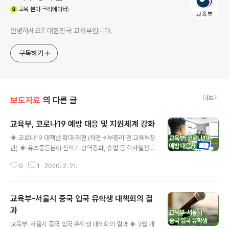
(새창열림)
교육
분야 크리에이터
안녕하세요? 대한민국 교육부입니다.
구독하기
더보기
보도자료
의 다른 글
교육부, 코로나19 예방 대응 및 지원체계 강화
글 내용
◈ 코로나19 대책반 확대·재편 (차관→부총리 겸 교육부장
관) ◈ 유초중등분야 신학기 방역강화, 휴업 등 학사일정
조정지원 □ 교육부(부총리 겸 교육부장관 유은혜)는 대구·
0
1
2020. 2. 21.
경북지역에서 코로나바이러스감염증-19의 확진환자가 증
가하는 등 감염 우려가 커짐에 따라, 2월 21일부터 대응조
직 본부장을 ‘부총리 겸 교육부장관’으로 하는「코로나19 교
교육부-서울시 중국 입국 유학생 대책회의 결
육부 대책본부」로 확대·재편하여 가동한다고 밝혔다. ​ □
「코로나 19 교육부 대책본부」 내 ‘유초중등대책단’에서는
과
글 내용
신학기 개학을 대비하여 유초중등학교 학교 방역 소독, 휴
교육부-서울시 중국 입국 유학생 대책회의 결과 ◈ 3월 개