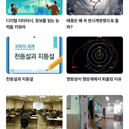
디지털 리터러시, 정보를 읽는 능
태풍은 왜 꼭 반시계방향으로 돌
력을 키워라
까?
천동설과 지동설
명왕성이 행성계에서 퇴출된 이유