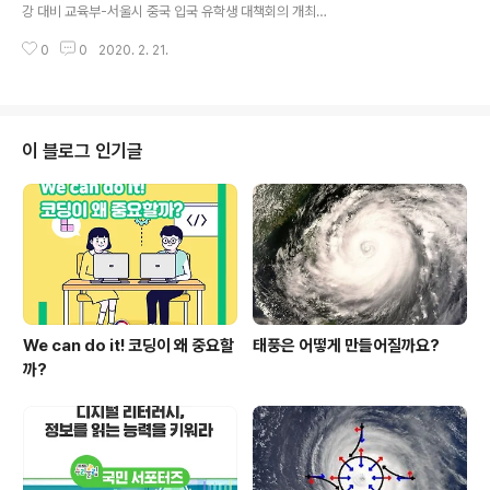
업 등 학사일정 조정, 시도교육청의 예방 및 대응을 지원한
강 대비 교육부-서울시 중국 입국 유학생 대책회의 개최
다. ㅇ ‘대학 및 유학생대책단’에서는 대학의 방역 및 중국
◈ 서울시, 중국입국 유학생 공동대응단 구성·운영, 유학생
입국 유학생 지원을 위한 대책 수립과 입국 학생 현황 관리,
0
0
2020. 2. 21.
공항 입국단계 수송 지원, 의심증상자 등 임시거주공간 마
학사관리 등을 종합..
련, 기숙사 외 거주 학생 모니터링 인력 지원하기로 결정 □
교육부(부총리 겸 교육부장관 유은혜)는 3월 대학 개강을
앞두고, 유학생들의 집중 입국에 대비하기 위해 서울시와
공동으로 중국 입국 유학생 대책회의를 개최하였다. ○ 이
이 블로그 인기글
날 회의에는 서울시, 유학생 밀집지역 구청장 9명(중구․종
로구․성동구․광진구․동대문구․성북구․서대문구․마포구․동
작구)과 유학생 1천명 이상 대학 총장(건국대, 경희대, 고려
대, 동국대, 성균관대, 이화여대, 중앙대, 한양대, 홍익대)이
참석했다. ​ □ 서..
We can do it! 코딩이 왜 중요할
태풍은 어떻게 만들어질까요?
까?